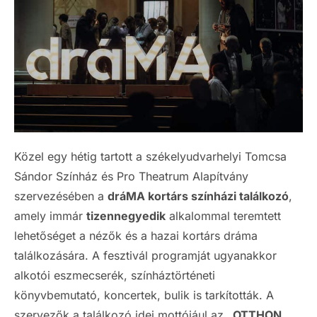
Közel egy hétig tartott a székelyudvarhelyi Tomcsa
Sándor Színház és Pro Theatrum Alapítvány
szervezésében a
dráMA kortárs színházi találkozó
,
amely immár
tizennegyedik
alkalommal teremtett
lehetőséget a nézők és a hazai kortárs dráma
találkozására. A fesztivál programját ugyanakkor
alkotói eszmecserék, színháztörténeti
könyvbemutató, koncertek, bulik is tarkították. A
szervezők a találkozó idei mottójául az
„OTTHON…