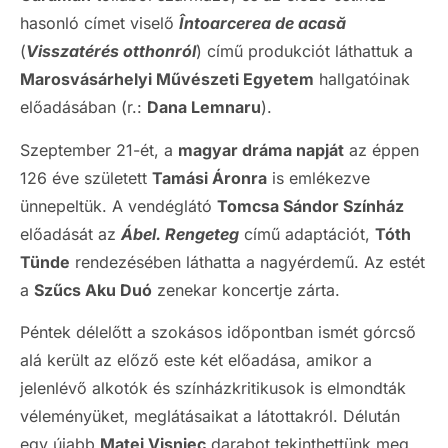
hasonló címet viselő
Întoarcerea de acasă
(
Visszatérés otthonról
) című produkciót láthattuk a
Marosvásárhelyi Művészeti Egyetem
hallgatóinak
előadásában (r.:
Dana Lemnaru
).
Szeptember 21-ét, a
magyar dráma napját
az éppen
126 éve született
Tamási Áronra
is emlékezve
ünnepeltük. A vendéglátó
Tomcsa Sándor Színház
előadását az
Ábel. Rengeteg
című adaptációt,
Tóth
Tünde
rendezésében láthatta a nagyérdemű. Az estét
a
Szűcs Aku Duó
zenekar koncertje zárta.
Péntek délelőtt a szokásos időpontban ismét górcső
alá került az előző este két előadása, amikor a
jelenlévő alkotók és színházkritikusok is elmondták
véleményüket, meglátásaikat a látottakról. Délután
egy újabb
Matei Vișniec
darabot tekinthettünk meg,