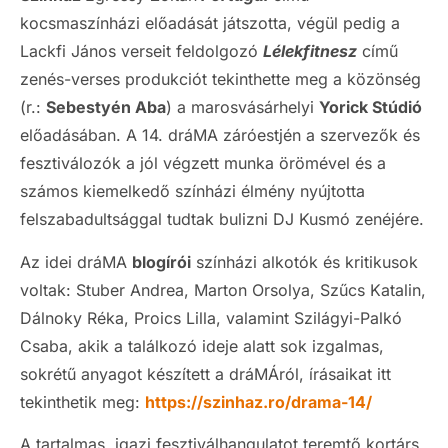
kocsmaszínházi előadását játszotta, végül pedig a
Lackfi János verseit feldolgozó
Lélekfitnesz
című
zenés-verses produkciót tekinthette meg a közönség
(r.:
Sebestyén Aba
) a marosvásárhelyi
Yorick Stúdió
előadásában. A 14. dráMA záróestjén a szervezők és
fesztiválozók a jól végzett munka örömével és a
számos kiemelkedő színházi élmény nyújtotta
felszabadultsággal tudtak bulizni DJ Kusmó zenéjére.
Az idei dráMA
blogírói
színházi alkotók és kritikusok
voltak: Stuber Andrea, Marton Orsolya, Szűcs Katalin,
Dálnoky Réka, Proics Lilla, valamint Szilágyi-Palkó
Csaba, akik a találkozó ideje alatt sok izgalmas,
sokrétű anyagot készített a dráMÁról, írásaikat itt
tekinthetik meg:
https://szinhaz.ro/drama-14/
A tartalmas, igazi fesztiválhangulatot teremtő kortárs