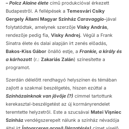
– Polcz Alaine élete
című produkcióval érkezett
Budapestről. A fellépések a
Temesvári Csiky
Gergely Állami Magyar Színház
Caravaggio-
jával
folytatódtak, amelynek szerzője
Visky András
,
rendezője pedig fia,
Visky Andrej
. Végül a Frank
Sinatra élete és dalai alapján írt zenés előadás,
Bakos-Kiss Gábor
önálló estje, a
Frankie, a király és
a kárhozott
(r.:
Zakariás Zalán
) színesítette a
programot.
Szerdán délelőtt rendhagyó helyszínen és témában
zajlott a szakmai beszélgetés, hiszen ezúttal a
Színházainknak van jövője (?)
címmel tartottunk
kerekasztal-beszélgetést az új kormányrendelet
teremtette helyzetről. Este a szucsávai
Matei Vișniec
Színház
vendégszerepelt nálunk a színház névadója
által írt
Întoarcerea acasă (Hazatérés)
címet viselő