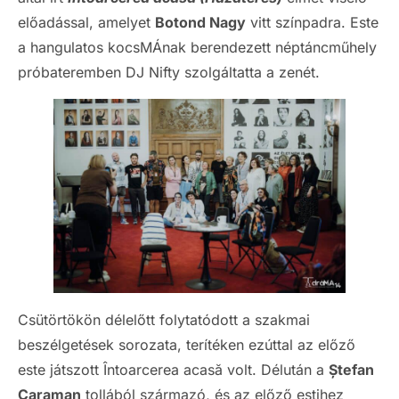
előadással, amelyet
Botond Nagy
vitt színpadra. Este
a hangulatos kocsMÁnak berendezett néptáncműhely
próbateremben DJ Nifty szolgáltatta a zenét.
Csütörtökön délelőtt folytatódott a szakmai
beszélgetések sorozata, terítéken ezúttal az előző
este játszott Întoarcerea acasă volt. Délután a
Ștefan
Caraman
tollából származó, és az előző estihez