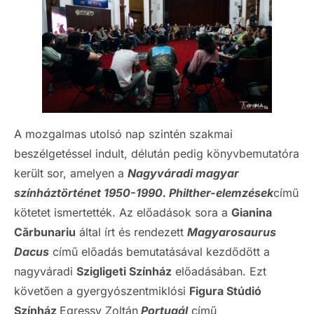
A mozgalmas utolsó nap szintén szakmai
beszélgetéssel indult, délután pedig könyvbemutatóra
került sor, amelyen a
Nagyváradi magyar
színháztörténet 1950-1990. Philther-elemzések
című
kötetet ismertették. Az előadások sora a
Gianina
Cărbunariu
által írt és rendezett
Magyarosaurus
Dacus
című előadás bemutatásával kezdődött a
nagyváradi
Szigligeti Színház
előadásában. Ezt
követően a gyergyószentmiklósi
Figura Stúdió
Színház
Egressy Zoltán
Portugál
című