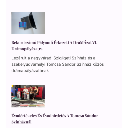
Rekordszámú Pályamű Érkezett A DráMÁzat VI.
Drámapályázatra
Lezárult a nagyváradi Szigligeti Színház és a
székelyudvarhelyi Tomcsa Sándor Színház közös
drámapályázatának
Évadértékelés És Évadhirdetés A Tomcsa Sándor
Színháznál