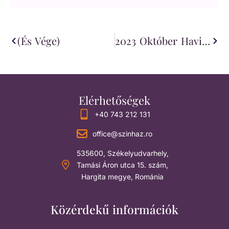
(és Vége)
2023 Október Havi Program
Elérhetőségek
+40 743 212 131
office@szinhaz.ro
535600, Székelyudvarhely,
Tamási Áron utca 15. szám,
Hargita megye, Románia
Közérdekű információk