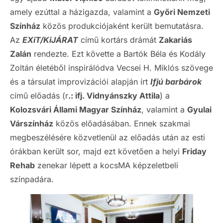
amely ezúttal a házigazda, valamint a
Győri Nemzeti
Színház
közös produkciójaként került bemutatásra.
Az
EXiT/KiJÁRAT
című kortárs drámát
Zakariás
Zalán
rendezte. Ezt követte a Bartók Béla és Kodály
Zoltán életéből inspirálódva Vecsei H. Miklós szövege
és a társulat improvizációi alapján írt
Ifjú barbárok
című előadás (r
.: ifj. Vidnyánszky Attila
) a
Kolozsvári Állami Magyar Színház
, valamint a
Gyulai
Várszínház
közös előadásában. Ennek szakmai
megbeszélésére közvetlenül az előadás után az esti
órákban került sor, majd ezt követően a helyi
Friday
Rehab
zenekar lépett a kocsMA képzeletbeli
színpadára.