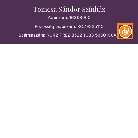
Tomcsa Sándor Színház
Adószám: 16398000
Közösségi adószám: RO29335110
Számlaszám: RO42 TREZ 3522 1G33 5000 XXXX
Pro Theatrum Alapítvány
Adószám: 12257572
Közösségi adószám: RO29335012
RO16 BTRL RONC RT0T 02F8 F501
RO70 BTRL HUFC RT0T 02F8 F501
RO68 BTRL EURC RT0T 02F8 F501
Megtalálsz