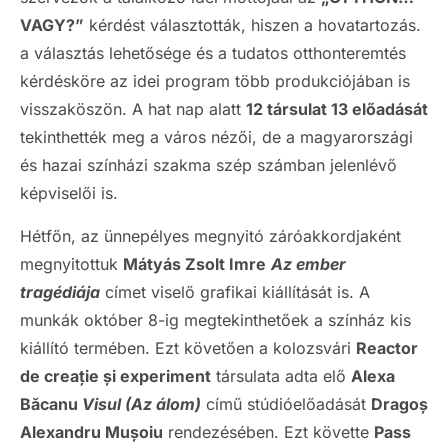
VAGY?”
kérdést választották, hiszen a hovatartozás.
a választás lehetősége és a tudatos otthonteremtés
kérdésköre az idei program több produkciójában is
visszaköszön. A hat nap alatt
12
társulat 13 előadását
tekinthették meg a város nézői, de a magyarországi
és hazai színházi szakma szép számban jelenlévő
képviselői is.
Hétfőn, az ünnepélyes megnyitó záróakkordjaként
megnyitottuk
Mátyás Zsolt Imre
Az ember
tragédiája
címet viselő grafikai kiállítását is. A
munkák október 8-ig megtekinthetőek a színház kis
kiállító termében. Ezt követően a kolozsvári
Reactor
de creație și experiment
társulata adta elő
Alexa
Băcanu
Visul (Az álom)
című stúdióelőadását
Dragoș
Alexandru Mușoiu
rendezésében. Ezt követte
Pass