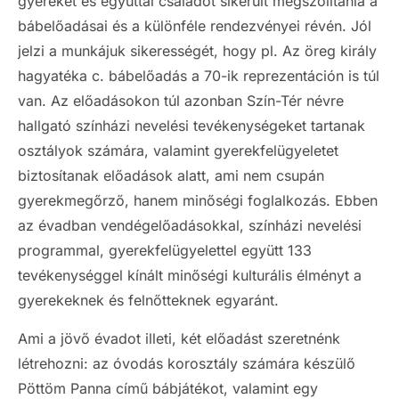
gyereket és egyúttal családot sikerült megszólítania a
bábelőadásai és a különféle rendezvényei révén. Jól
jelzi a munkájuk sikerességét, hogy pl. Az öreg király
hagyatéka c. bábelőadás a 70-ik reprezentáción is túl
van. Az előadásokon túl azonban Szín-Tér névre
hallgató színházi nevelési tevékenységeket tartanak
osztályok számára, valamint gyerekfelügyeletet
biztosítanak előadások alatt, ami nem csupán
gyerekmegőrző, hanem minőségi foglalkozás. Ebben
az évadban vendégelőadásokkal, színházi nevelési
programmal, gyerekfelügyelettel együtt 133
tevékenységgel kínált minőségi kulturális élményt a
gyerekeknek és felnőtteknek egyaránt.
Ami a jövő évadot illeti, két előadást szeretnénk
létrehozni: az óvodás korosztály számára készülő
Pöttöm Panna című bábjátékot, valamint egy