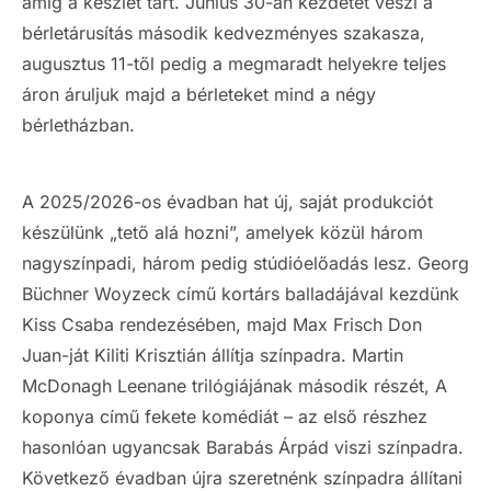
amíg a készlet tart. Június 30-án kezdetét veszi a
bérletárusítás második kedvezményes szakasza,
augusztus 11-től pedig a megmaradt helyekre teljes
áron áruljuk majd a bérleteket mind a négy
bérletházban.
A 2025/2026-os évadban hat új, saját produkciót
készülünk „tető alá hozni”, amelyek közül három
nagyszínpadi, három pedig stúdióelőadás lesz. Georg
Büchner Woyzeck című kortárs balladájával kezdünk
Kiss Csaba rendezésében, majd Max Frisch Don
Juan-ját Kiliti Krisztián állítja színpadra. Martin
McDonagh Leenane trilógiájának második részét, A
koponya című fekete komédiát – az első részhez
hasonlóan ugyancsak Barabás Árpád viszi színpadra.
Következő évadban újra szeretnénk színpadra állítani