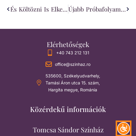
És Költözni Is Elkezdtünk
Újabb Próbafolyamatba Kezdtünk
Elérhetőségek
+40 743 212 131
office@szinhaz.ro
535600, Székelyudvarhely,
Tamási Áron utca 15. szám,
Hargita megye, Románia
Közérdekű információk
Tomcsa Sándor Színház