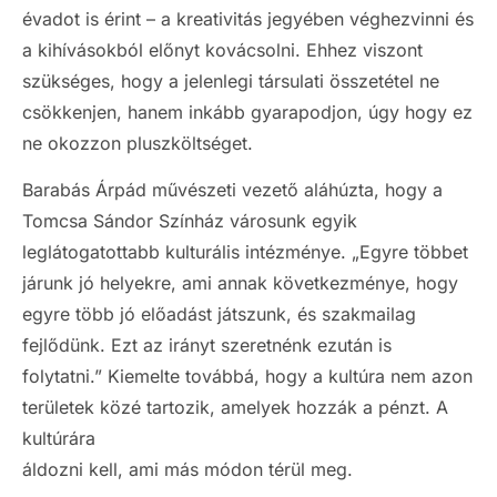
évadot is érint – a kreativitás jegyében véghezvinni és
a kihívásokból előnyt kovácsolni. Ehhez viszont
szükséges, hogy a jelenlegi társulati összetétel ne
csökkenjen, hanem inkább gyarapodjon, úgy hogy ez
ne okozzon pluszköltséget.
Barabás Árpád művészeti vezető aláhúzta, hogy a
Tomcsa Sándor Színház városunk egyik
leglátogatottabb kulturális intézménye. „Egyre többet
járunk jó helyekre, ami annak következménye, hogy
egyre több jó előadást játszunk, és szakmailag
fejlődünk. Ezt az irányt szeretnénk ezután is
folytatni.” Kiemelte továbbá, hogy a kultúra nem azon
területek közé tartozik, amelyek hozzák a pénzt. A
kultúrára
áldozni kell, ami más módon térül meg.