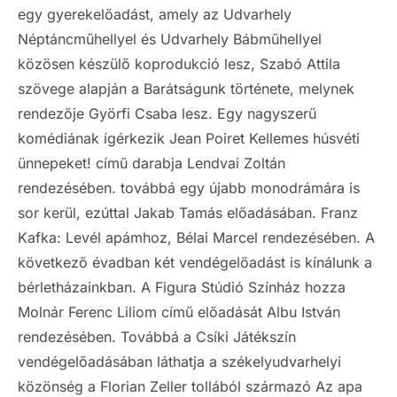
egy gyerekelőadást, amely az Udvarhely
Néptáncműhellyel és Udvarhely Bábműhellyel
közösen készülő koprodukció lesz, Szabó Attila
szövege alapján a Barátságunk története, melynek
rendezője Györfi Csaba lesz. Egy nagyszerű
komédiának ígérkezik Jean Poiret Kellemes húsvéti
ünnepeket! című darabja Lendvai Zoltán
rendezésében. továbbá egy újabb monodrámára is
sor kerül, ezúttal Jakab Tamás előadásában. Franz
Kafka: Levél apámhoz, Bélai Marcel rendezésében. A
következő évadban két vendégelőadást is kínálunk a
bérletházainkban. A Figura Stúdió Színház hozza
Molnár Ferenc Liliom című előadását Albu István
rendezésében. Továbbá a Csíki Játékszín
vendégelőadásában láthatja a székelyudvarhelyi
közönség a Florian Zeller tollából származó Az apa