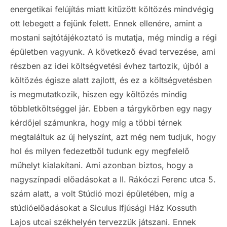
energetikai felújítás miatt kitűzött költözés mindvégig
ott lebegett a fejünk felett. Ennek ellenére, amint a
mostani sajtótájékoztató is mutatja, még mindig a régi
épületben vagyunk. A következő évad tervezése, ami
részben az idei költségvetési évhez tartozik, újból a
költözés égisze alatt zajlott, és ez a költségvetésben
is megmutatkozik, hiszen egy költözés mindig
többletköltséggel jár. Ebben a tárgykörben egy nagy
kérdőjel számunkra, hogy míg a többi térnek
megtaláltuk az új helyszínt, azt még nem tudjuk, hogy
hol és milyen fedezetből tudunk egy megfelelő
műhelyt kialakítani. Ami azonban biztos, hogy a
nagyszínpadi előadásokat a II. Rákóczi Ferenc utca 5.
szám alatt, a volt Stúdió mozi épületében, míg a
stúdióelőadásokat a Siculus Ifjúsági Ház Kossuth
Lajos utcai székhelyén tervezzük játszani. Ennek