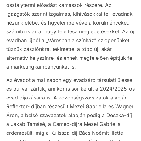
osztálytermi előadást kamaszok részére. Az
igazgatók szerint izgalmas, kihívásokkal teli évadnak
nézünk elébe, és figyelembe véve a körülményeket,
számítunk arra, hogy tele lesz meglepetésekkel. Az új
évadban újból a „Városban a színház” szlogenünket
tűzzük zászlónkra, tekintettel a több új, akár
alternatív helyszínre, és ennek megfelelően építjük fel
a marketingkampányunkat is.
Az évadot a mai napon egy évadzáró társulati üléssel
és bulival zártuk, amikor is sor került a 2024/2025-ös
évad díjazásaira is. A közönségszavazatok alapján
Reflektor- díjban részesült Mezei Gabriella és Wagner
Áron, a belső szavazatok alapján pedig a Deszka-díj
a Jakab Tamásé, a Cameo-díjra Mezei Gabriella
érdemesült, míg a Kulissza-díj Bács Noémit illette