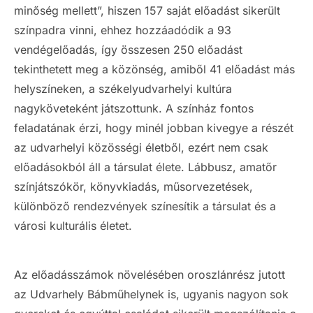
minőség mellett”, hiszen 157 saját előadást sikerült
színpadra vinni, ehhez hozzáadódik a 93
vendégelőadás, így összesen 250 előadást
tekinthetett meg a közönség, amiből 41 előadást más
helyszíneken, a székelyudvarhelyi kultúra
nagyköveteként játszottunk. A színház fontos
feladatának érzi, hogy minél jobban kivegye a részét
az udvarhelyi közösségi életből, ezért nem csak
előadásokból áll a társulat élete. Lábbusz, amatőr
színjátszókör, könyvkiadás, műsorvezetések,
különböző rendezvények színesítik a társulat és a
városi kulturális életet.
Az előadásszámok növelésében oroszlánrész jutott
az Udvarhely Bábműhelynek is, ugyanis nagyon sok