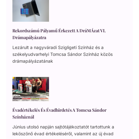
Rekordszámú Pályamű Érkezett A DráMÁzat VI.
Drámapályázatra
Lezárult a nagyváradi Szigligeti Színház és a
székelyudvarhelyi Tomcsa Sándor Színház közös
drámapályázatának
Évadértékelés És Évadhirdetés A Tomcsa Sándor
Színháznál
Június utolsó napján sajtótájékoztatót tartottunk a
leköszönő évad értékeléséről, valamint az új évad