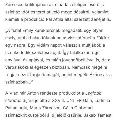
Zărnescu kritikájában az előadás életigenléséről, a
színház időt és teret átívelő megoldásairól, valamint
kiemeli a produkció Pál Attila által szerzett zenéjét is.
„A fiatal Emily karakterének megadatik egy olyan
esély, ami a halandóknak nem: visszatérhet a Földre
egy napra. Egy vidám napot választ a múltjából: a
tizenkettedik születésnapját. Így találkozni fogni
anyjával és apjával, és talán jövendőbelijével is, de a
városlakókkal egészen biztosan. Nemcsak megélni
fogja: nézni fogja önmagát, amint megéli. Akárcsak a
színházban…”
A Vladimir Anton rendezte produkciót a
Legjobb
előadás
díjára jelölte a XXVIII. UNITER Gála, Ludmila
Patlanjoglu, Maria Zărnescu, Călin Ciobotari
színházkritikusokból álló jelölő-zsűrije. Jakab Tamást,