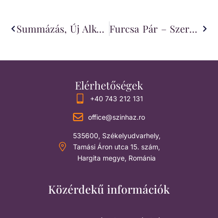
Summázás, Új Alkotófolyamatok És Évadtervezés A Tomcsánál
Furcsa Pár – Szereposztás
Elérhetőségek
+40 743 212 131
office@szinhaz.ro
535600, Székelyudvarhely,
Tamási Áron utca 15. szám,
Hargita megye, Románia
Közérdekű információk