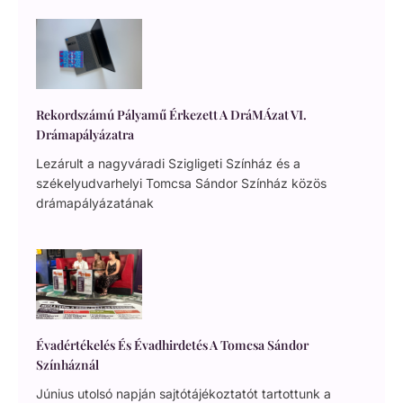
Rekordszámú Pályamű Érkezett A DráMÁzat VI.
Drámapályázatra
Lezárult a nagyváradi Szigligeti Színház és a
székelyudvarhelyi Tomcsa Sándor Színház közös
drámapályázatának
Évadértékelés És Évadhirdetés A Tomcsa Sándor
Színháznál
Június utolsó napján sajtótájékoztatót tartottunk a