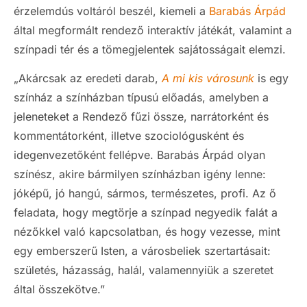
érzelemdús voltáról beszél, kiemeli a
Barabás Árpád
által megformált rendező interaktív játékát, valamint a
színpadi tér és a tömegjelentek sajátosságait elemzi.
„Akárcsak az eredeti darab,
A mi kis városunk
is egy
színház a színházban típusú előadás, amelyben a
jeleneteket a Rendező fűzi össze, narrátorként és
kommentátorként, illetve szociológusként és
idegenvezetőként fellépve. Barabás Árpád olyan
színész, akire bármilyen színházban igény lenne:
jóképű, jó hangú, sármos, természetes, profi. Az ő
feladata, hogy megtörje a színpad negyedik falát a
nézőkkel való kapcsolatban, és hogy vezesse, mint
egy emberszerű Isten, a városbeliek szertartásait:
születés, házasság, halál, valamennyiük a szeretet
által összekötve.”