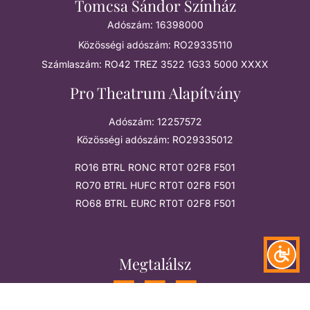
Tomcsa Sándor Színház
Adószám: 16398000
Közösségi adószám: RO29335110
Számlaszám: RO42 TREZ 3522 1G33 5000 XXXX
Pro Theatrum Alapítvány
Adószám: 12257572
Közösségi adószám: RO29335012
RO16 BTRL RONC RT0T 02F8 F501
RO70 BTRL HUFC RT0T 02F8 F501
RO68 BTRL EURC RT0T 02F8 F501
Megtalálsz