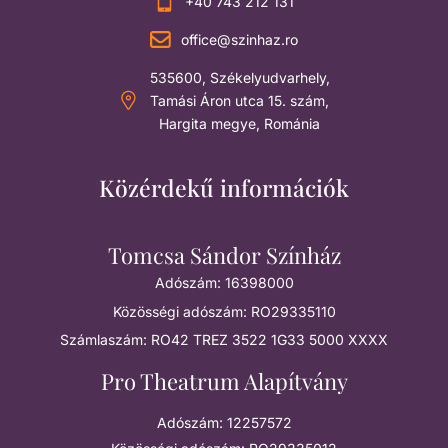
+40 743 212 131
office@szinhaz.ro
535600, Székelyudvarhely,
Tamási Áron utca 15. szám,
Hargita megye, Románia
Közérdekű információk
Tomcsa Sándor Színház
Adószám: 16398000
Közösségi adószám: RO29335110
Számlaszám: RO42 TREZ 3522 1G33 5000 XXXX
Pro Theatrum Alapítvány
Adószám: 12257572