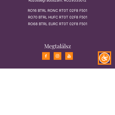
Közösségi adószám: RO29335012
RO16 BTRL RONC RT0T 02F8 F501
RO70 BTRL HUFC RT0T 02F8 F501
RO68 BTRL EURC RT0T 02F8 F501
Megtalálsz
Támogatók
Feliratkozom a hírlevélre