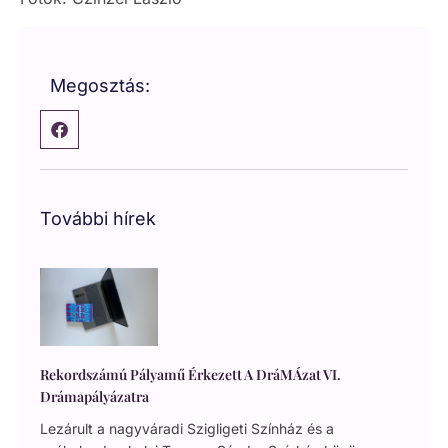
Megosztás:
További hírek
Rekordszámú Pályamű Érkezett A DráMÁzat VI.
Drámapályázatra
Lezárult a nagyváradi Szigligeti Színház és a