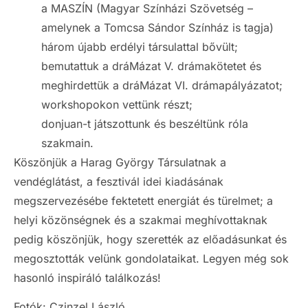
a MASZÍN (Magyar Színházi Szövetség –
amelynek a Tomcsa Sándor Színház is tagja)
három újabb erdélyi társulattal bővült;
bemutattuk a dráMázat V. drámakötetet és
meghirdettük a dráMázat VI. drámapályázatot;
workshopokon vettünk részt;
donjuan-t játszottunk és beszéltünk róla
szakmain.
Köszönjük a Harag György Társulatnak a
vendéglátást, a fesztivál idei kiadásának
megszervezésébe fektetett energiát és türelmet; a
helyi közönségnek és a szakmai meghívottaknak
pedig köszönjük, hogy szerették az előadásunkat és
megosztották velünk gondolataikat. Legyen még sok
hasonló inspiráló találkozás!
Fotók: Czinzel László