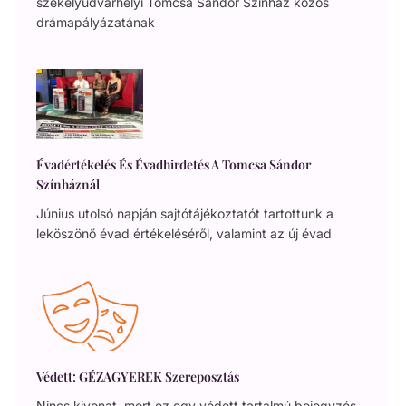
székelyudvarhelyi Tomcsa Sándor Színház közös
drámapályázatának
Évadértékelés És Évadhirdetés A Tomcsa Sándor
Színháznál
Június utolsó napján sajtótájékoztatót tartottunk a
leköszönő évad értékeléséről, valamint az új évad
Védett: GÉZAGYEREK Szereposztás
Nincs kivonat, mert ez egy védett tartalmú bejegyzés.