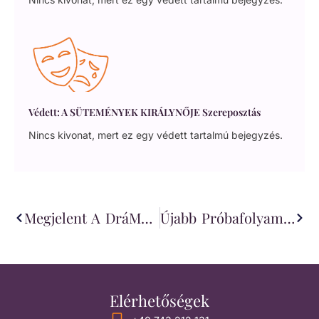
Védett: A SÜTEMÉNYEK KIRÁLYNŐJE Szereposztás
Nincs kivonat, mert ez egy védett tartalmú bejegyzés.
Megjelent A DráMÁzat V. Című Drámakötet, A Nagyváradi Szigligeti Színház És A Székelyudvarhelyi Tomcsa Sándor Színház Kiadásában
Újabb Próbafolyamat: Kellemes Húsvéti Ünnepeket!
Elérhetőségek