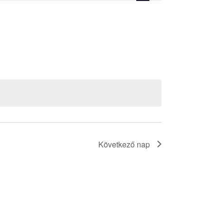
nézet
navigáció
Következő nap