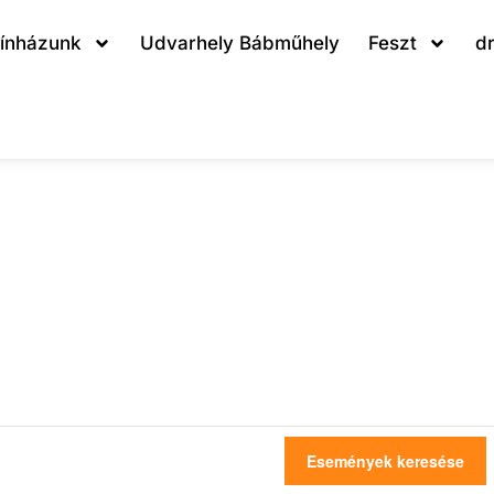
ínházunk
Udvarhely Bábműhely
Feszt
d
Események keresése