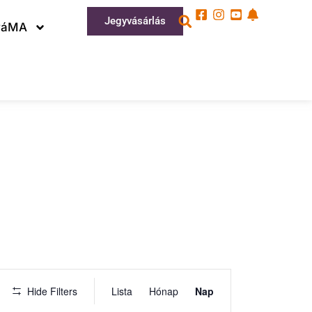
Jegyvásárlás
ráMA
Esemény
Hide Filters
Lista
Hónap
Nap