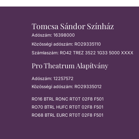
Tomcsa Sándor Színház
Adószám: 16398000
Közösségi adószám: RO29335110
Számlaszám: RO42 TREZ 3522 1G33 5000 XXXX
Pro Theatrum Alapítvány
Adószám: 12257572
Közösségi adószám: RO29335012
RO16 BTRL RONC RT0T 02F8 F501
RO70 BTRL HUFC RT0T 02F8 F501
RO68 BTRL EURC RT0T 02F8 F501