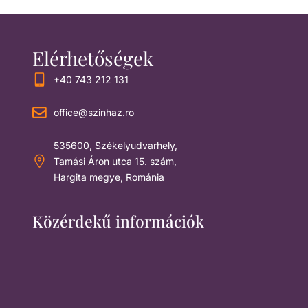
filtered
results.
Elérhetőségek
+40 743 212 131
office@szinhaz.ro
535600, Székelyudvarhely,
Tamási Áron utca 15. szám,
Hargita megye, Románia
Közérdekű információk