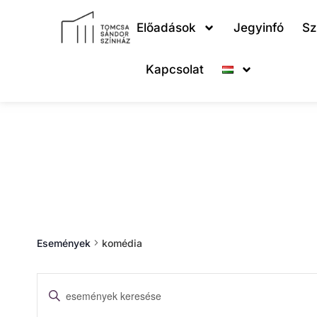
Előadások
Jegyinfó
Sz
Kapcsolat
komédia
Események
komédia
Események
Írja
be
a