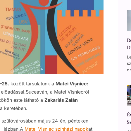
R
D
Le
s
d
–25.
között társulatunk a
Matei Vișniec:
előadással.Suceaván, a Matei Vișniecről
tökön este látható a
Zakariás Zalán
ja keretében.
É
c szülővárosában május 24-én, pénteken
S
si Házban.A
Matei Vișniec színházi napok
at