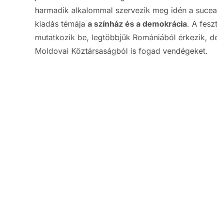
harmadik alkalommal szervezik meg idén a suceav
kiadás témája
a színház és a demokrácia
. A fesz
mutatkozik be, legtöbbjük Romániából érkezik, d
Moldovai Köztársaságból is fogad vendégeket.