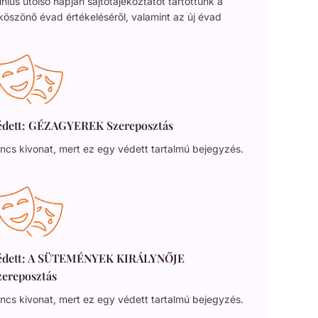
nius utolsó napján sajtótájékoztatót tartottunk a
köszönő évad értékeléséről, valamint az új évad
édett: GÉZAGYEREK Szereposztás
ncs kivonat, mert ez egy védett tartalmú bejegyzés.
édett: A SÜTEMÉNYEK KIRÁLYNŐJE
zereposztás
ncs kivonat, mert ez egy védett tartalmú bejegyzés.