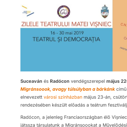
Suceaván
és
Radócon
vendégszerepel
május 22
Migránsoook, avagy túlsúlyban a bárkánk
című 
elnevezett
városi színházban
május 23-án, csütör
rendezésében készült előadás a teátrum fesztivál
Radócon, a jelenleg Franciaországban élő Vișnie
játssza társulatunk a Migránsoookat a Művelődé