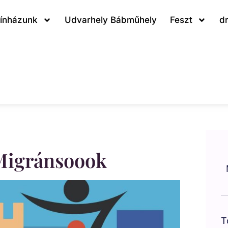
ínházunk
Udvarhely Bábműhely
Feszt
d
 Migránsoook
T