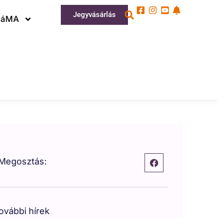
Jegyvásárlás
ráMA
Megosztás:
ovábbi hírek