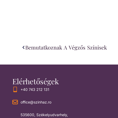
Bemutatkoznak A Végzős Színisek
Elérhetőségek
+40 743 212 131
office@szinhaz.ro
535600, Székelyudvarhely,