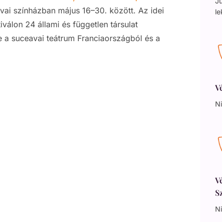
Jú
ai színházban május 16–30. között. Az idei
le
tiválon 24 állami és független társulat
e a suceavai teátrum Franciaországból és a
V
Ni
V
S
Ni