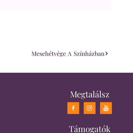
Mesehétvége A Színházban
Megtalálsz
Támogatók