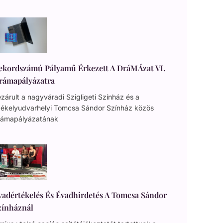
ekordszámú Pályamű Érkezett A DráMÁzat VI.
rámapályázatra
zárult a nagyváradi Szigligeti Színház és a
zékelyudvarhelyi Tomcsa Sándor Színház közös
rámapályázatának
vadértékelés És Évadhirdetés A Tomcsa Sándor
zínháznál