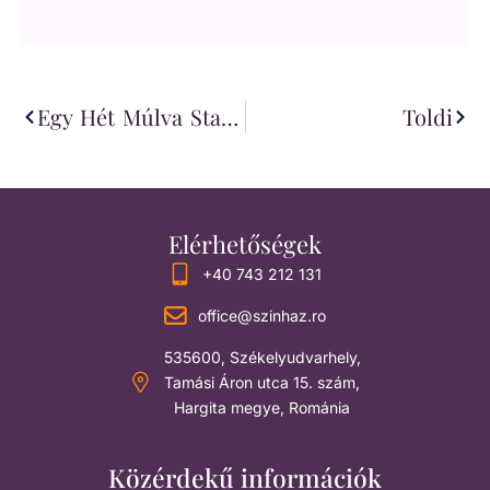
Egy Hét Múlva Startol A III. MAFESZT
Toldi
Elérhetőségek
+40 743 212 131
office@szinhaz.ro
535600, Székelyudvarhely,
Tamási Áron utca 15. szám,
Hargita megye, Románia
Közérdekű információk