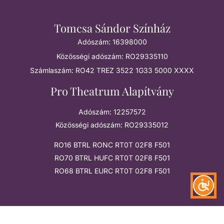
Tomcsa Sándor Színház
Adószám: 16398000
Közösségi adószám: RO29335110
Számlaszám: RO42 TREZ 3522 1G33 5000 XXXX
Pro Theatrum Alapítvány
Adószám: 12257572
Közösségi adószám: RO29335012
RO16 BTRL RONC RT0T 02F8 F501
RO70 BTRL HUFC RT0T 02F8 F501
RO68 BTRL EURC RT0T 02F8 F501
Megtalálsz