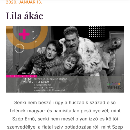
2020. JANUÁR 13.
Lila ákác
Senki nem beszéli úgy a huszadik század első
felének magyar- és hamisítatlan pesti nyelvét, mint
Szép Ernő, senki nem mesél olyan izzó és költői
szenvedéllyel a fiatal szív botladozásairól, mint Szép