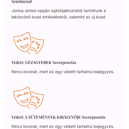
Színháznál
Június utolsó napján sajtótájékoztatót tartottunk a
leköszönő évad értékeléséről, valamint az új évad
Védett: GÉZAGYEREK Szereposztás
Nincs kivonat, mert ez egy védett tartalmú bejegyzés.
Védett: A SÜTEMÉNYEK KIRÁLYNŐJE Szereposztás
Nincs kivonat, mert ez egy védett tartalmú bejegyzés.