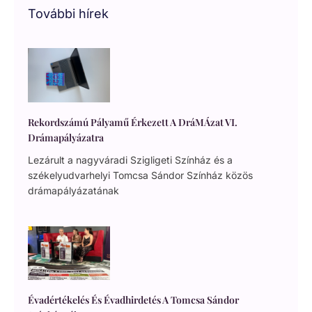
További hírek
Rekordszámú Pályamű Érkezett A DráMÁzat VI.
Drámapályázatra
Lezárult a nagyváradi Szigligeti Színház és a
székelyudvarhelyi Tomcsa Sándor Színház közös
drámapályázatának
Évadértékelés És Évadhirdetés A Tomcsa Sándor