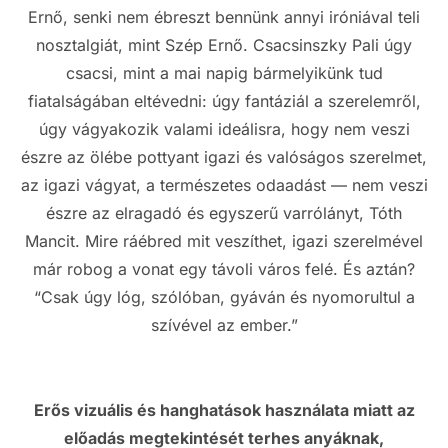
Ernő, senki nem ébreszt bennünk annyi iróniával teli
nosztalgiát, mint Szép Ernő. Csacsinszky Pali úgy
csacsi, mint a mai napig bármelyikünk tud
fiatalságában eltévedni: úgy fantáziál a szerelemről,
úgy vágyakozik valami ideálisra, hogy nem veszi
észre az ölébe pottyant igazi és valóságos szerelmet,
az igazi vágyat, a természetes odaadást — nem veszi
észre az elragadó és egyszerű varrólányt, Tóth
Mancit. Mire ráébred mit veszíthet, igazi szerelmével
már robog a vonat egy távoli város felé. És aztán?
“Csak úgy lóg, szólóban, gyáván és nyomorultul a
szívével az ember.”
Erős vizuális és hanghatások használata miatt az
előadás megtekintését terhes anyáknak,