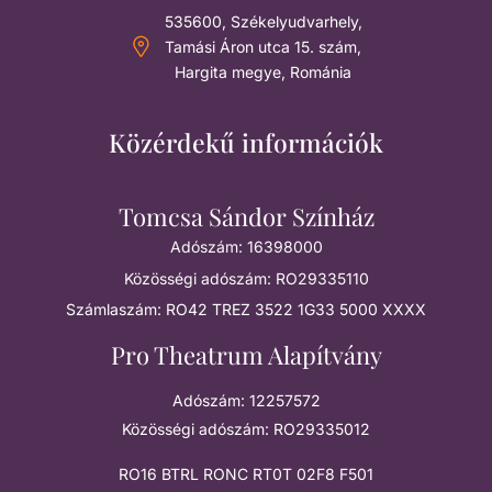
535600, Székelyudvarhely,
Tamási Áron utca 15. szám,
Hargita megye, Románia
Közérdekű információk
Tomcsa Sándor Színház
Adószám: 16398000
Közösségi adószám: RO29335110
Számlaszám: RO42 TREZ 3522 1G33 5000 XXXX
Pro Theatrum Alapítvány
Adószám: 12257572
Közösségi adószám: RO29335012
RO16 BTRL RONC RT0T 02F8 F501