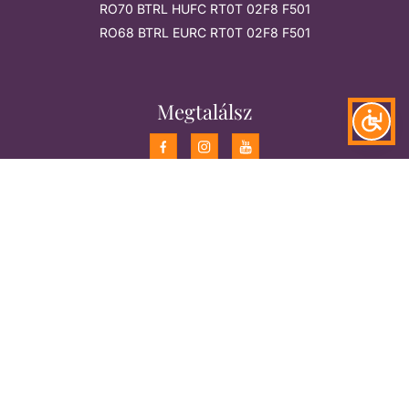
RO70 BTRL HUFC RT0T 02F8 F501
RO68 BTRL EURC RT0T 02F8 F501
Megtalálsz
Támogatók
Feliratkozom a hírlevélre
Tomcsa Sándor színház © 2026. Minden jog fenntartva