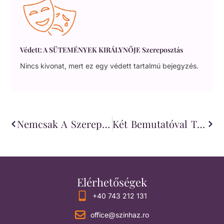
Védett: A SÜTEMÉNYEK KIRÁLYNŐJE Szereposztás
Nincs kivonat, mert ez egy védett tartalmú bejegyzés.
Nemcsak A Szerepeket Írja, Főszereplő Lesz Tomcsa Sándor
Két Bemutatóval Tiszteleg Névadója Előtt A Színház
Elérhetőségek
+40 743 212 131
office@szinhaz.ro