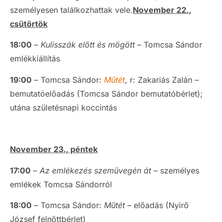
személyesen találkozhattak vele.
November 22.,
csütörtök
18:00
–
Kulisszák előtt és mögött
– Tomcsa Sándor
emlékkiállítás
19:00
– Tomcsa Sándor:
Műtét
, r: Zakariás Zalán –
bemutatóelőadás (Tomcsa Sándor bemutatóbérlet);
utána születésnapi koccintás
November 23., péntek
17:00
–
Az emlékezés szemüvegén át
– személyes
emlékek Tomcsa Sándorról
18:00
– Tomcsa Sándor:
Műtét
– előadás (Nyirő
József felnőttbérlet)