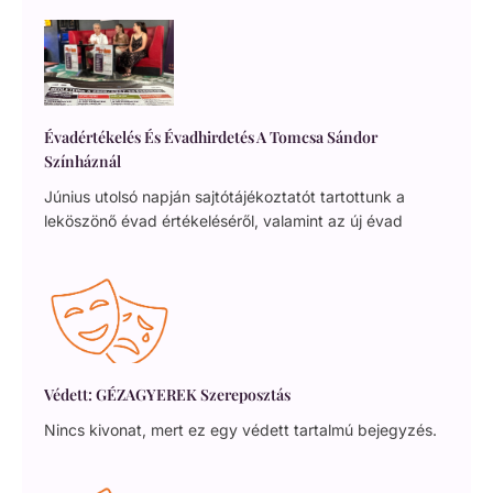
Évadértékelés És Évadhirdetés A Tomcsa Sándor
Színháznál
Június utolsó napján sajtótájékoztatót tartottunk a
leköszönő évad értékeléséről, valamint az új évad
Védett: GÉZAGYEREK Szereposztás
Nincs kivonat, mert ez egy védett tartalmú bejegyzés.