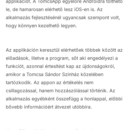
applikációt. A TomcsApp egyelőre Androidra tölthető
le, de hamarosan elérhető lesz iOS-en is. Az
alkalmazás fejlesztésénél ugyancsak szempont volt,
hogy könnyen kezelhető legyen.
Az applikáción keresztül elérhetőek többek között az
előadások, illetve a program, sőt aki engedélyezi a
funkciót, azonnal értesítést kap az újdonságokról,
amikor a Tomcsa Sándor Színház közelében
tartózkodik. Az appon az értékelés nem
csillagozással, hanem hozzászólással történik. Az
alkalmazás egyébként összefügg a honlappal, előbbi
bővebb információért átvezet utóbbira.