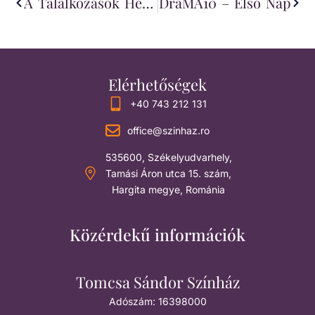
A Találkozások Helye Maradt A DráMA, Amely Alkotói Műhellyé Is Vált
DráMA10 – Első Nap
Elérhetőségek
+40 743 212 131
office@szinhaz.ro
535600, Székelyudvarhely,
Tamási Áron utca 15. szám,
Hargita megye, Románia
Közérdekű információk
Tomcsa Sándor Színház
Adószám: 16398000