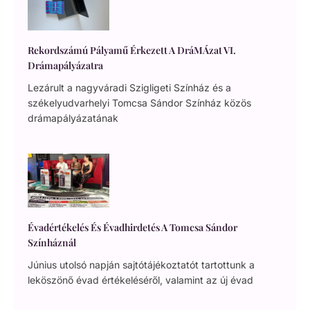
Rekordszámú Pályamű Érkezett A DráMÁzat VI.
Drámapályázatra
Lezárult a nagyváradi Szigligeti Színház és a
székelyudvarhelyi Tomcsa Sándor Színház közös
drámapályázatának
Évadértékelés És Évadhirdetés A Tomcsa Sándor
Színháznál
Június utolsó napján sajtótájékoztatót tartottunk a
leköszönő évad értékeléséről, valamint az új évad