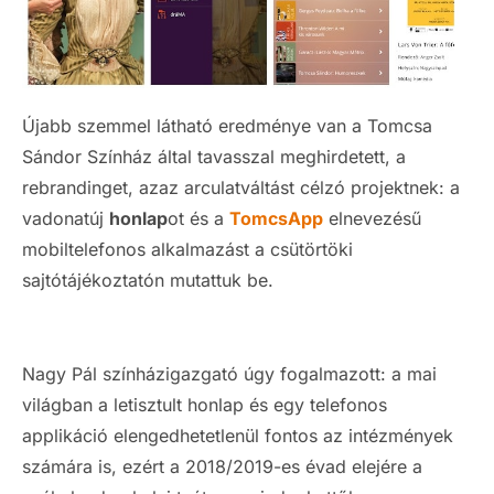
Újabb szemmel látható eredménye van a Tomcsa
Sándor Színház által tavasszal meghirdetett, a
rebrandinget, azaz arculatváltást célzó projektnek: a
vadonatúj
honlap
ot és a
TomcsApp
elnevezésű
mobiltelefonos alkalmazást a csütörtöki
sajtótájékoztatón mutattuk be.
Nagy Pál színházigazgató úgy fogalmazott: a mai
világban a letisztult honlap és egy telefonos
applikáció elengedhetetlenül fontos az intézmények
számára is, ezért a 2018/2019-es évad elejére a