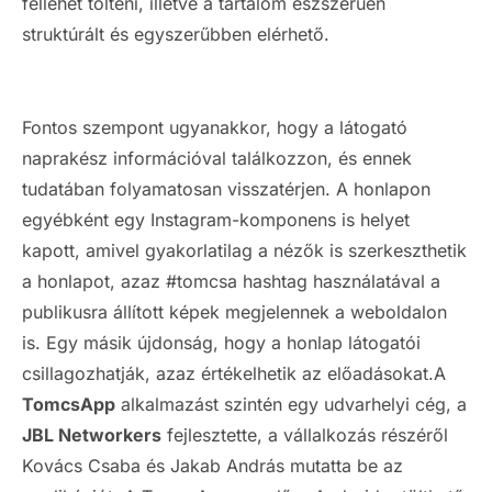
fellehet tölteni, illetve a tartalom észszerűen
struktúrált és egyszerűbben elérhető.
Fontos szempont ugyanakkor, hogy a látogató
naprakész információval találkozzon, és ennek
tudatában folyamatosan visszatérjen. A honlapon
egyébként egy Instagram-komponens is helyet
kapott, amivel gyakorlatilag a nézők is szerkeszthetik
a honlapot, azaz #tomcsa hashtag használatával a
publikusra állított képek megjelennek a weboldalon
is. Egy másik újdonság, hogy a honlap látogatói
csillagozhatják, azaz értékelhetik az előadásokat.A
TomcsApp
alkalmazást szintén egy udvarhelyi cég, a
JBL Networkers
fejlesztette, a vállalkozás részéről
Kovács Csaba és Jakab András mutatta be az