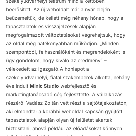
székelyudvarhelyi teátrum mind a kettőben
beerősített. Az új weboldalt már a nyár elején
beüzemeltük, de kellett még néhány hónap, hogy a
tapasztalatok és visszajelzések alapján
megfogalmazott változtatásokat végrehajtsuk, hogy
az oldal még hatékonyabban működjön. „Minden
szempontból, felhasználóként és megrendelőként is
úgy gondolom, hogy kiváló az eredmény” –
vélekedett az igazgató.A honlapot a
székelyudvarhelyi, fiatal szakemberek alkotta, néhány
éve indult
Minic Studio
webfejlesztő és
marketingtanácsadó cég fejlesztette. A vállalkozás
részéről Vadász Zoltán vett részt a sajtótájékoztatón,
aki elmondta: a korábbi weboldal kapcsán gyűjtött
tapasztalatok alapján olyan új felületet akartak
biztosítani, ahová például az előadásokat könnyen