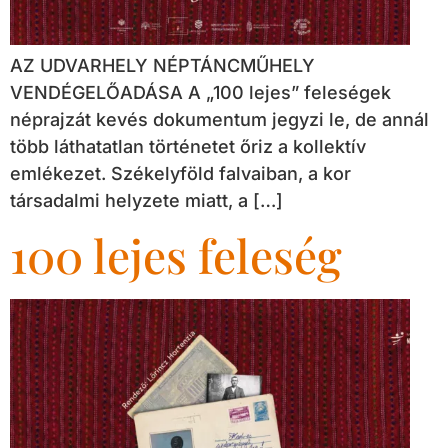
AZ UDVARHELY NÉPTÁNCMŰHELY
VENDÉGELŐADÁSA A „100 lejes” feleségek
néprajzát kevés dokumentum jegyzi le, de annál
több láthatatlan történetet őriz a kollektív
emlékezet. Székelyföld falvaiban, a kor
társadalmi helyzete miatt, a […]
100 lejes feleség