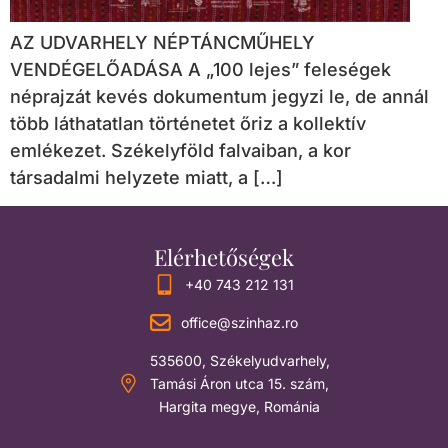
AZ UDVARHELY NÉPTÁNCMŰHELY
VENDÉGELŐADÁSA A „100 lejes” feleségek
néprajzát kevés dokumentum jegyzi le, de annál
több láthatatlan történetet őriz a kollektív
emlékezet. Székelyföld falvaiban, a kor
társadalmi helyzete miatt, a […]
Elérhetőségek
+40 743 212 131
office@szinhaz.ro
535600, Székelyudvarhely,
Tamási Áron utca 15. szám,
Hargita megye, Románia