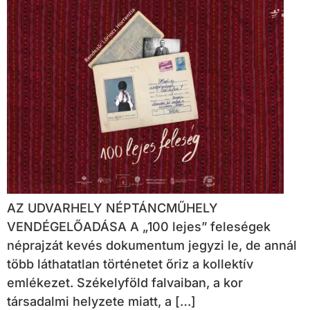
AZ UDVARHELY NÉPTÁNCMŰHELY
VENDÉGELŐADÁSA A „100 lejes” feleségek
néprajzát kevés dokumentum jegyzi le, de annál
több láthatatlan történetet őriz a kollektív
emlékezet. Székelyföld falvaiban, a kor
társadalmi helyzete miatt, a […]