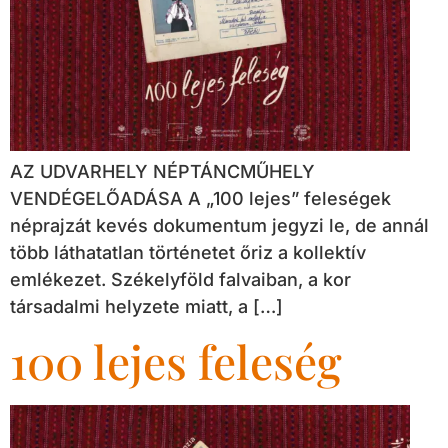
AZ UDVARHELY NÉPTÁNCMŰHELY
VENDÉGELŐADÁSA A „100 lejes” feleségek
néprajzát kevés dokumentum jegyzi le, de annál
több láthatatlan történetet őriz a kollektív
emlékezet. Székelyföld falvaiban, a kor
társadalmi helyzete miatt, a […]
100 lejes feleség