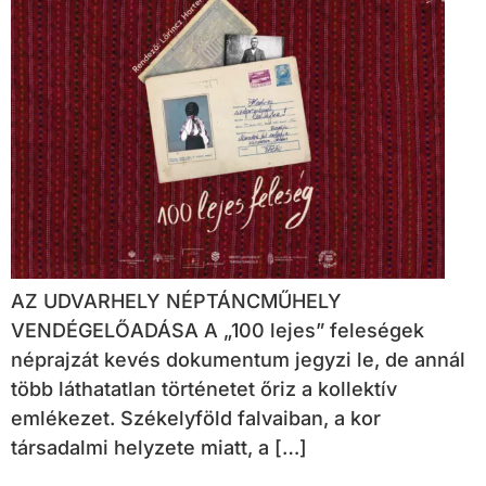
AZ UDVARHELY NÉPTÁNCMŰHELY
VENDÉGELŐADÁSA A „100 lejes” feleségek
néprajzát kevés dokumentum jegyzi le, de annál
több láthatatlan történetet őriz a kollektív
emlékezet. Székelyföld falvaiban, a kor
társadalmi helyzete miatt, a […]