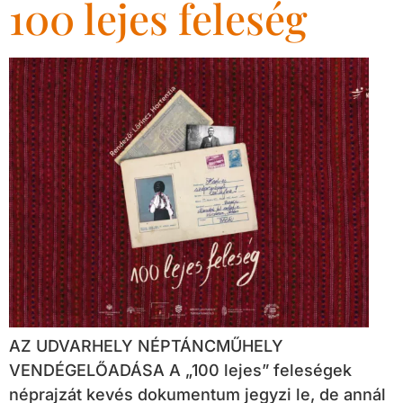
100 lejes feleség
AZ UDVARHELY NÉPTÁNCMŰHELY
VENDÉGELŐADÁSA A „100 lejes” feleségek
néprajzát kevés dokumentum jegyzi le, de annál