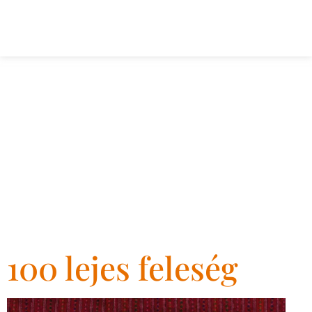
Event
Genre:
sorsképfesté
100 lejes feleség