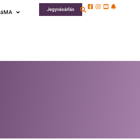
Jegyvásárlás
ráMA