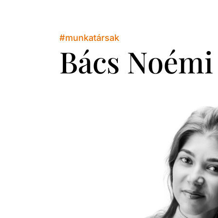
#
munkatársak
Bács Noémi