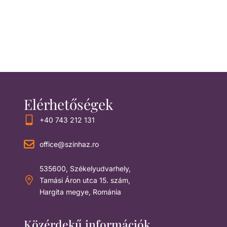
Elérhetőségek
+40 743 212 131
office@szinhaz.ro
535600, Székelyudvarhely,
Tamási Áron utca 15. szám,
Hargita megye, Románia
Közérdekű információk