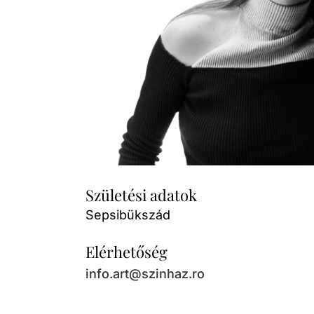
Születési adatok
Sepsibükszád
Elérhetőség
info.art@szinhaz.ro