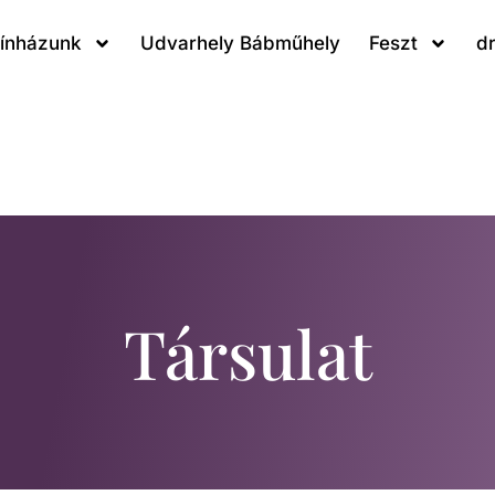
ínházunk
Udvarhely Bábműhely
Feszt
d
Társulat