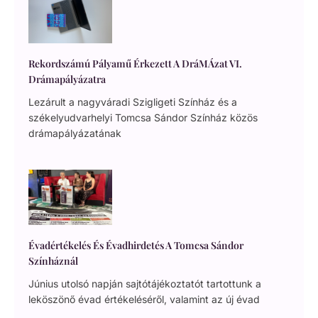
Rekordszámú Pályamű Érkezett A DráMÁzat VI.
Drámapályázatra
Lezárult a nagyváradi Szigligeti Színház és a
székelyudvarhelyi Tomcsa Sándor Színház közös
drámapályázatának
Évadértékelés És Évadhirdetés A Tomcsa Sándor
Színháznál
Június utolsó napján sajtótájékoztatót tartottunk a
leköszönő évad értékeléséről, valamint az új évad