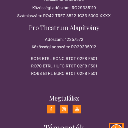
Közösségi adószám: RO29335110
Számlaszám: RO42 TREZ 3522 1G33 5000 XXXX
Pro Theatrum Alapítvány
Adószám: 12257572
Közösségi adószám: RO29335012
RO16 BTRL RONC RT0T 02F8 F501
RO70 BTRL HUFC RT0T 02F8 F501
RO68 BTRL EURC RT0T 02F8 F501
Megtalálsz
Támogatók