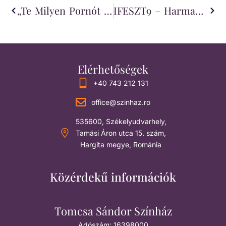
„Te Milyen Pornót Nézel?” – IFESZT9, Harmadik Nap
IFESZT9 – Harmadik Nap
Elérhetőségek
+40 743 212 131
office@szinhaz.ro
535600, Székelyudvarhely,
Tamási Áron utca 15. szám,
Hargita megye, Románia
Közérdekű információk
Tomcsa Sándor Színház
Adószám: 16398000