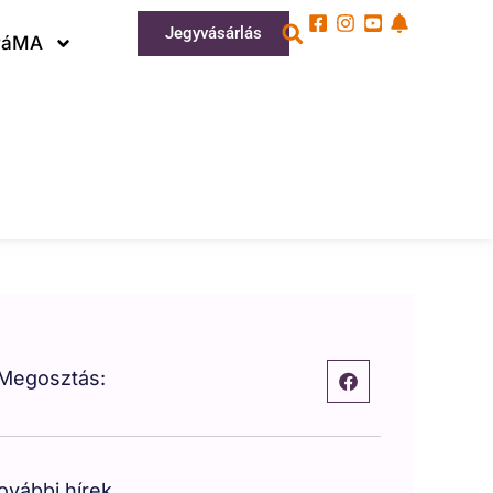
Jegyvásárlás
ráMA
Megosztás:
ovábbi hírek