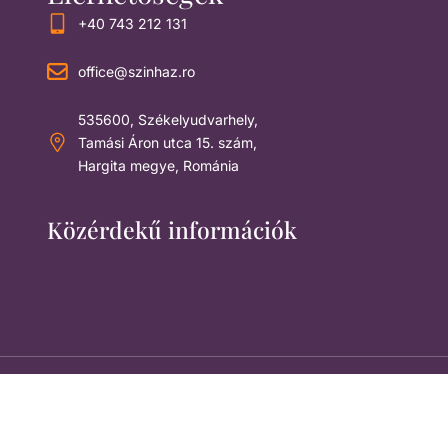
+40 743 212 131
office@szinhaz.ro
535600, Székelyudvarhely,
Tamási Áron utca 15. szám,
Hargita megye, Románia
Közérdekű információk