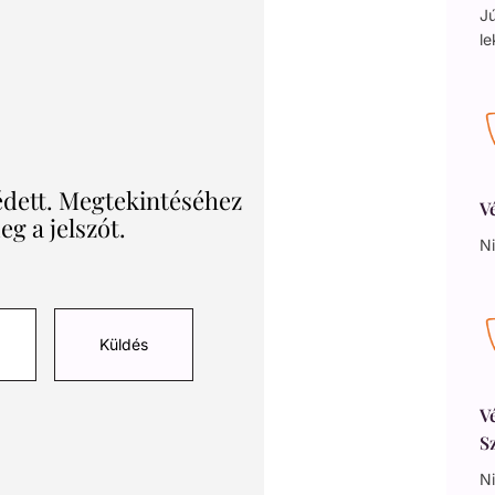
Jú
le
védett. Megtekintéséhez
V
g a jelszót.
Ni
V
S
Ni