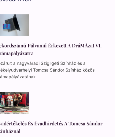
ekordszámú Pályamű Érkezett A DráMÁzat VI.
rámapályázatra
zárult a nagyváradi Szigligeti Színház és a
zékelyudvarhelyi Tomcsa Sándor Színház közös
rámapályázatának
vadértékelés És Évadhirdetés A Tomcsa Sándor
zínháznál