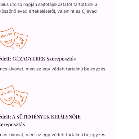
nius utolsó napján sajtótájékoztatót tartottunk a
köszönő évad értékeléséről, valamint az új évad
édett: GÉZAGYEREK Szereposztás
ncs kivonat, mert ez egy védett tartalmú bejegyzés.
édett: A SÜTEMÉNYEK KIRÁLYNŐJE
zereposztás
ncs kivonat, mert ez egy védett tartalmú bejegyzés.