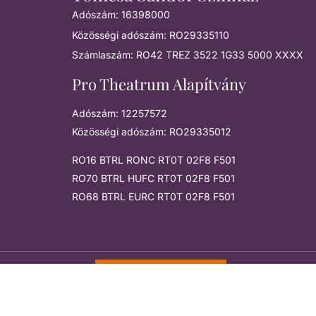
Adószám: 16398000
Közösségi adószám: RO29335110
Számlaszám: RO42 TREZ 3522 1G33 5000 XXXX
Pro Theatrum Alapítvány
Adószám: 12257572
Közösségi adószám: RO29335012
RO16 BTRL RONC RT0T 02F8 F501
RO70 BTRL HUFC RT0T 02F8 F501
RO68 BTRL EURC RT0T 02F8 F501
Feliratkozom a hírlevélre
Tomcsa Sándor színház © 2026. Minden jog fenntartva