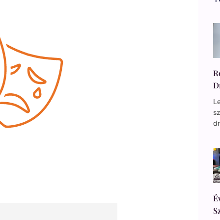
R
D
Le
s
d
É
S