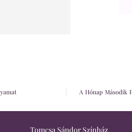
lyamat
A Hónap Második P
Tomcsa Sándor Színház