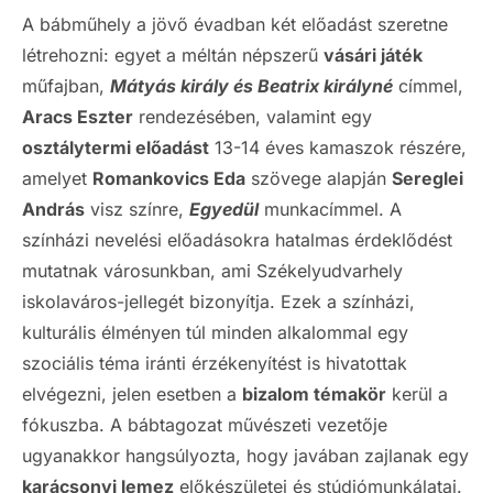
A bábműhely a jövő évadban két előadást szeretne
létrehozni: egyet a méltán népszerű
vásári játék
műfajban,
Mátyás király és Beatrix királyné
címmel,
Aracs Eszter
rendezésében, valamint egy
osztálytermi előadást
13-14 éves kamaszok részére,
amelyet
Romankovics Eda
szövege alapján
Sereglei
András
visz színre,
Egyedül
munkacímmel. A
színházi nevelési előadásokra hatalmas érdeklődést
mutatnak városunkban, ami Székelyudvarhely
iskolaváros-jellegét bizonyítja. Ezek a színházi,
kulturális élményen túl minden alkalommal egy
szociális téma iránti érzékenyítést is hivatottak
elvégezni, jelen esetben a
bizalom témakör
kerül a
fókuszba. A bábtagozat művészeti vezetője
ugyanakkor hangsúlyozta, hogy javában zajlanak egy
karácsonyi lemez
előkészületei és stúdiómunkálatai.