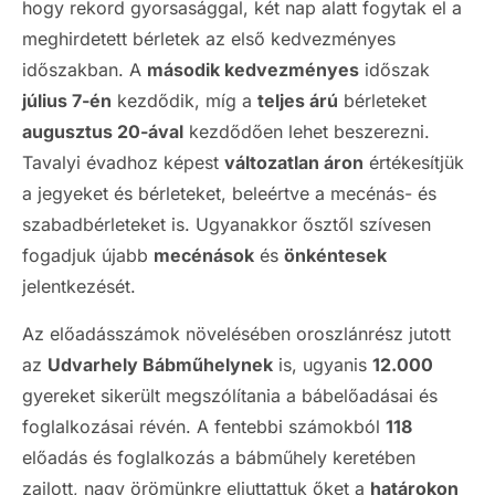
hogy rekord gyorsasággal, két nap alatt fogytak el a
meghirdetett bérletek az első kedvezményes
időszakban. A
második kedvezményes
időszak
július 7-én
kezdődik, míg a
teljes árú
bérleteket
augusztus 20-ával
kezdődően lehet beszerezni.
Tavalyi évadhoz képest
változatlan áron
értékesítjük
a jegyeket és bérleteket, beleértve a mecénás- és
szabadbérleteket is. Ugyanakkor ősztől szívesen
fogadjuk újabb
mecénások
és
önkéntesek
jelentkezését.
Az előadásszámok növelésében oroszlánrész jutott
az
Udvarhely Bábműhelynek
is, ugyanis
12.000
gyereket sikerült megszólítania a bábelőadásai és
foglalkozásai révén. A fentebbi számokból
118
előadás és foglalkozás a bábműhely keretében
zajlott, nagy örömünkre eljuttattuk őket a
határokon