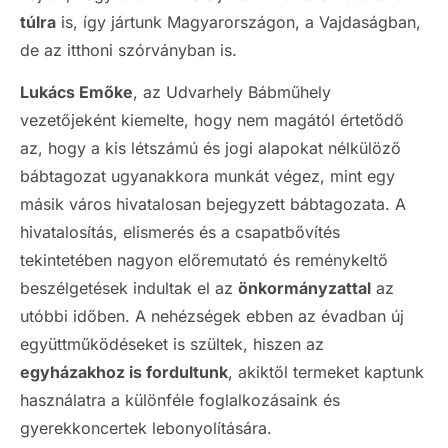
túlra
is, így jártunk Magyarországon, a Vajdaságban,
de az itthoni szórványban is.
Lukács Emőke
, az Udvarhely Bábműhely
vezetőjeként kiemelte, hogy nem magától értetődő
az, hogy a kis létszámú és jogi alapokat nélkülöző
bábtagozat ugyanakkora munkát végez, mint egy
másik város hivatalosan bejegyzett bábtagozata. A
hivatalosítás, elismerés és a csapatbővítés
tekintetében nagyon előremutató és reménykeltő
beszélgetések indultak el az
önkormányzattal
az
utóbbi időben. A nehézségek ebben az évadban új
együttműködéseket is szültek, hiszen az
egyházakhoz is fordultunk
, akiktől termeket kaptunk
használatra a különféle foglalkozásaink és
gyerekkoncertek lebonyolítására.