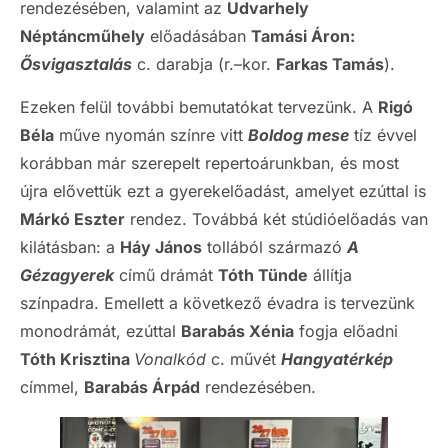
rendezésében, valamint az
Udvarhely
Néptáncműhely
előadásában
Tamási Áron:
Ősvigasztalás
c. darabja (r.–kor.
Farkas Tamás
).
Ezeken felül további bemutatókat tervezünk. A
Rigó
Béla
műve nyomán színre vitt
Boldog mese
tíz évvel
korábban már szerepelt repertoárunkban, és most
újra elővettük ezt a gyerekelőadást, amelyet ezúttal is
Márkó Eszter
rendez. Továbbá két stúdióelőadás van
kilátásban: a
Háy János
tollából származó
A
Gézagyerek
című drámát
Tóth Tünde
állítja
színpadra. Emellett a következő évadra is tervezünk
monodrámát, ezúttal
Barabás Xénia
fogja előadni
Tóth Krisztina
Vonalkód
c. művét
Hangyatérkép
címmel,
Barabás Árpád
rendezésében.