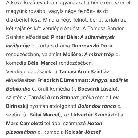
A következő évadban ugyanazzal a bérletrendszerrel
megyünk tovább, vagyis négy felnőtt- és öt
diákbérlet lesz. Mind a négy felnőtt bérlet tartalmaz
két saját és két vendégelőadást. A Tomcsa Sándor
Színház előadásai:
Pintér Béla:
A sütemények
királynője
c. kortárs dráma
Dobrovszki Dóra
rendezésében, valamint
Molière:
A mizantróp
c.
komédia
Bélai Marcel
rendezésében.
Vendégelőadásaink: a
Tamási Áron Színház
előadásában
Friedrich Dürrenmatt:
Angyal szállt le
Babilonba
c. őrült komédia (r.
Bocsárdi László
),
szintén a
Tamási Áron Színház
játékaként a
Lev
Birinszkij
nyomán átdolgozott
Bolondok tánca
c.
szatíra (r.
Bélai Marcel
), az
Udvartér Színház
tól a
Marc Camoletti
tollából származó
Hatan
pizsamában
c. komédia
Kolcsár József