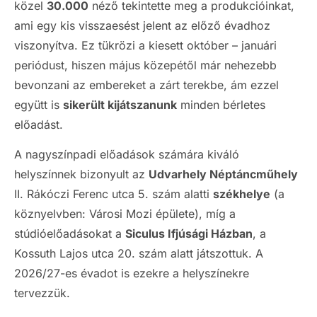
közel
30.000
néző tekintette meg a produkcióinkat,
ami egy kis visszaesést jelent az előző évadhoz
viszonyítva. Ez tükrözi a kiesett október – januári
periódust, hiszen május közepétől már nehezebb
bevonzani az embereket a zárt terekbe, ám ezzel
együtt is
sikerült kijátszanunk
minden bérletes
előadást.
A nagyszínpadi előadások számára kiváló
helyszínnek bizonyult az
Udvarhely Néptáncműhely
II. Rákóczi Ferenc utca 5. szám alatti
székhelye
(a
köznyelvben: Városi Mozi épülete), míg a
stúdióelőadásokat a
Siculus Ifjúsági Házban
, a
Kossuth Lajos utca 20. szám alatt játszottuk. A
2026/27-es évadot is ezekre a helyszínekre
tervezzük.