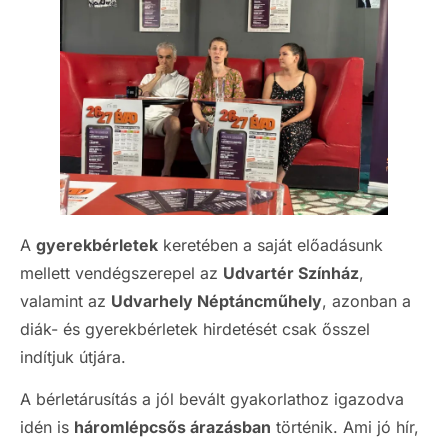
A
gyerekbérletek
keretében a saját előadásunk
mellett vendégszerepel az
Udvartér Színház
,
valamint az
Udvarhely Néptáncműhely
, azonban a
diák- és gyerekbérletek hirdetését csak ősszel
indítjuk útjára.
A bérletárusítás a jól bevált gyakorlathoz igazodva
idén is
háromlépcsős árazásban
történik. Ami jó hír,