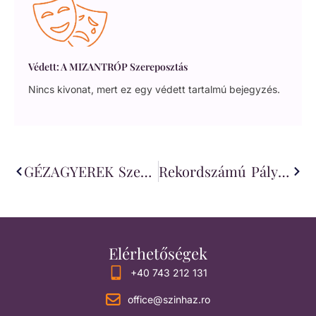
Védett: A MIZANTRÓP Szereposztás
Nincs kivonat, mert ez egy védett tartalmú bejegyzés.
GÉZAGYEREK Szereposztás
Rekordszámú Pályamű Érkezett A DráMÁzat VI. Drámapályázatra
Elérhetőségek
+40 743 212 131
office@szinhaz.ro