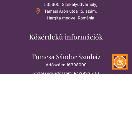
535600, Székelyudvarhely,
Tamási Áron utca 15. szám,
Hargita megye, Románia
Közérdekű információk
Tomcsa Sándor Színház
Adószám: 16398000
Közösségi adószám: RO29335110
Számlaszám: RO42 TREZ 3522 1G33 5000 XXXX
Pro Theatrum Alapítvány
Adószám: 12257572
Közösségi adószám: RO29335012
RO16 BTRL RONC RT0T 02F8 F501