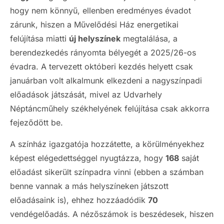
hogy nem könnyű, ellenben eredményes évadot
zárunk, hiszen a Művelődési Ház energetikai
felújítása miatti
új helyszínek
megtalálása, a
berendezkedés rányomta bélyegét a 2025/26-os
évadra. A tervezett októberi kezdés helyett csak
januárban volt alkalmunk elkezdeni a nagyszínpadi
előadások játszását, mivel az Udvarhely
Néptáncműhely székhelyének felújítása csak akkorra
fejeződött be.
A színház igazgatója hozzátette, a körülményekhez
képest elégedettséggel nyugtázza, hogy
168
saját
előadást sikerült színpadra vinni (ebben a számban
benne vannak a más helyszíneken játszott
előadásaink is), ehhez hozzáadódik
70
vendégelőadás. A nézőszámok is beszédesek, hiszen