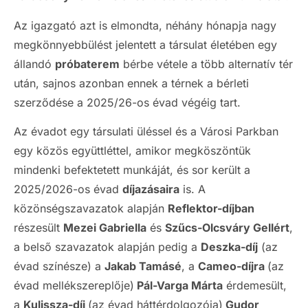
Az igazgató azt is elmondta, néhány hónapja nagy
megkönnyebbülést jelentett a társulat életében egy
állandó
próbaterem
bérbe vétele a több alternatív tér
után, sajnos azonban ennek a térnek a bérleti
szerződése a 2025/26-os évad végéig tart.
Az évadot egy társulati üléssel és a Városi Parkban
egy közös együttléttel, amikor megköszöntük
mindenki befektetett munkáját, és sor került a
2025/2026-os évad
díjazásaira
is. A
közönségszavazatok alapján
Reflektor-díjban
részesült
Mezei Gabriella
és
Szűcs-Olcsváry Gellért
,
a belső szavazatok alapján pedig a
Deszka-díj
(az
évad színésze) a
Jakab Tamásé
, a
Cameo-díjra
(az
évad mellékszereplője)
Pál-Varga Márta
érdemesült,
a
Kulissza-díj
(az évad háttérdolgozója)
Gudor