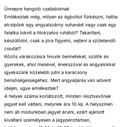
Ünnepre hangoló családoknak
Emlékeztek még, milyen az égboltot fürkészni, hátha
elcsípünk egy angyalszárny suhanást vagy csak egy
falatka loknit a titokzatos ruhából? Takarítani,
készülődni, csak a jóra figyelni, sejteni a születendő
csodát?
Közös várakozásra hívunk benneteket, szülők és
gyerekek, ahol mesével, énekszóval és angyalokkal
igyekszünk közelebb jutni a karácsony
bensőségességéhez. Mert angyaljárás van advent
idején, ugye emlékeztek?
A helyek száma korlátozott, minden résztvevőnek
jegyet kell váltani, melynek ára 10 lej. A helyszínen
nem áll módunkban jegyet árulni, ezért ajánlott
kiváltani személyesen a jegypénztárban,