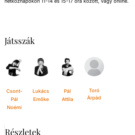
hétköznapokon 11-14 és 15-17 óra között, vagy online.
Játsszák
Toró
Csont-
Lukács
Pál
Árpád
Pál
Emőke
Attila
Noémi
Részletek