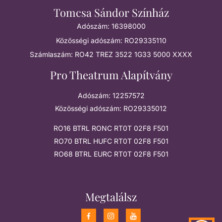
Tomcsa Sándor Színház
Adószám: 16398000
Közösségi adószám: RO29335110
Számlaszám: RO42 TREZ 3522 1G33 5000 XXXX
Pro Theatrum Alapítvány
Adószám: 12257572
Közösségi adószám: RO29335012
RO16 BTRL RONC RT0T 02F8 F501
RO70 BTRL HUFC RT0T 02F8 F501
RO68 BTRL EURC RT0T 02F8 F501
Megtalálsz