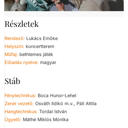
Részletek
Rendező:
Lukács Emőke
Helyszín:
koncertterem
Műfaj:
bethlemes játék
Előadás nyelve:
magyar
Stáb
Fénytechnikus:
Boca Hunor-Lehel
Zenei vezető:
Osváth Ildikó m.v., Páll Attila
Hangtechnikus:
Tordai István
Ügyelő:
Máthé Miklós Mónika