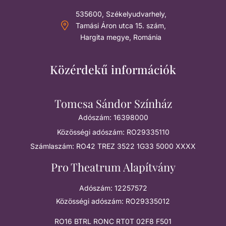
535600, Székelyudvarhely,
Tamási Áron utca 15. szám,
Hargita megye, Románia
Közérdekű információk
Tomcsa Sándor Színház
Adószám: 16398000
Közösségi adószám: RO29335110
Számlaszám: RO42 TREZ 3522 1G33 5000 XXXX
Pro Theatrum Alapítvány
Adószám: 12257572
Közösségi adószám: RO29335012
RO16 BTRL RONC RT0T 02F8 F501