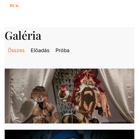
m.v.
Galéria
Összes
Előadás
Próba