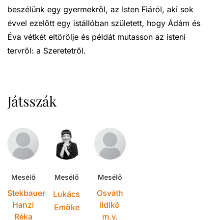
beszélünk egy gyermekről, az Isten Fiáról, aki sok
évvel ezelőtt egy istállóban született, hogy Ádám és
Éva vétkét eltörölje és példát mutasson az isteni
tervről: a Szeretetről.
Játsszák
Mesélő
Mesélő
Mesélő
Stekbauer
Osváth
Lukács
Hanzi
Ildikó
Emőke
Réka
m.v.