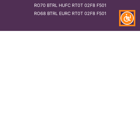
RO70 BTRL HUFC RT0T 02F8 F501
RO68 BTRL EURC RT0T 02F8 F501
Megtalálsz
Támogatók
Feliratkozom a hírlevélre
Tomcsa Sándor színház © 2026. Minden jog fenntartva