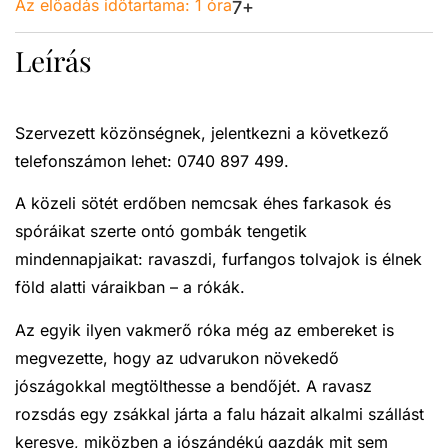
Az előadás időtartama:
1 óra
7+
Leírás
Szervezett közönségnek, jelentkezni a következő
telefonszámon lehet: 0740 897 499.
A közeli sötét erdőben nemcsak éhes farkasok és
spóráikat szerte ontó gombák tengetik
mindennapjaikat: ravaszdi, furfangos tolvajok is élnek
föld alatti váraikban – a rókák.
Az egyik ilyen vakmerő róka még az embereket is
megvezette, hogy az udvarukon növekedő
jószágokkal megtölthesse a bendőjét. A ravasz
rozsdás egy zsákkal járta a falu házait alkalmi szállást
keresve, miközben a jószándékú gazdák mit sem