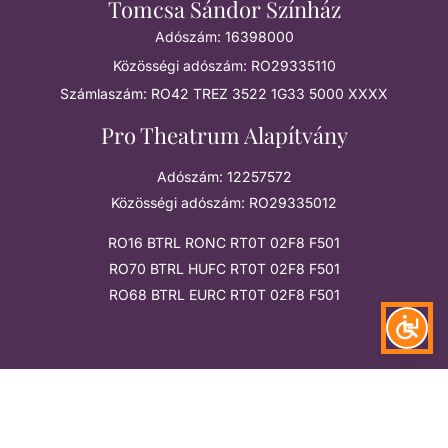
Tomcsa Sándor Színház
Adószám: 16398000
Közösségi adószám: RO29335110
Számlaszám: RO42 TREZ 3522 1G33 5000 XXXX
Pro Theatrum Alapítvány
Adószám: 12257572
Közösségi adószám: RO29335012
RO16 BTRL RONC RT0T 02F8 F501
RO70 BTRL HUFC RT0T 02F8 F501
RO68 BTRL EURC RT0T 02F8 F501
Megtalálsz