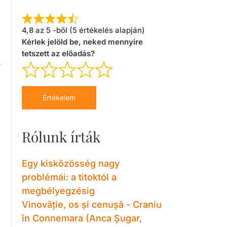
4,8 az 5 -ből (5 értékelés alapján)
Kérlek jelöld be, neked mennyire
tetszett az előadás?
A
Értékelem
Rólunk írták
Egy kisközösség nagy
problémái: a titoktól a
megbélyegzésig
Vinovăție, os și cenușă - Craniu
în Connemara (Anca Șugar,