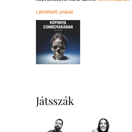
Letölthető plakát
Játsszák