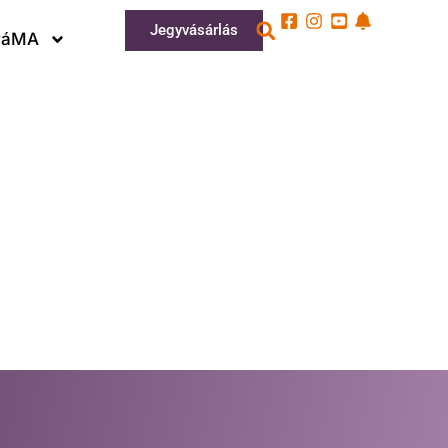
Jegyvásárlás
ráMA