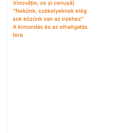
Vinovăție, os și cenușă)
“Nekünk, székelyeknek elég
sok közünk van az írekhez”
A kimondás és az elhallgatás
tere