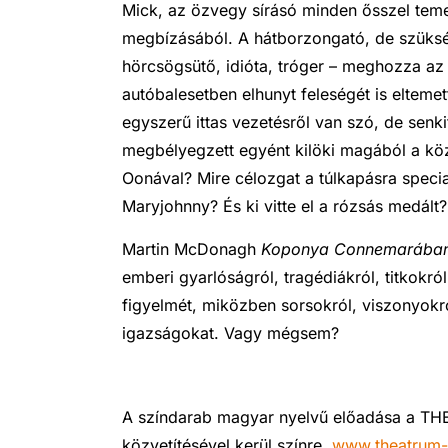
Mick, az özvegy sírásó minden ősszel teme
megbízásából. A hátborzongató, de szüksé
hörcsögsütő, idióta, tróger – meghozza az ü
autóbalesetben elhunyt feleségét is eltemet
egyszerű ittas vezetésről van szó, de sen
megbélyegzett egyént kilöki magából a köz
Oonával? Mire célozgat a túlkapásra specia
Maryjohnny? És ki vitte el a rózsás medált?
Martin McDonagh
Koponya Connemarába
emberi gyarlóságról, tragédiákról, titkokr
figyelmét, miközben sorsokról, viszonyokr
igazságokat. Vagy mégsem?
A színdarab magyar nyelvű előadása a T
közvetítésével kerül színre.
www.theatrum-