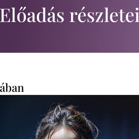
Előadás részlete
ában