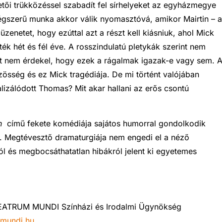
tői trükközéssel szabadít fel sírhelyeket az egyházmegye
gszerű munka akkor válik nyomasztóvá, amikor Mairtin – a
zenetet, hogy ezúttal azt a részt kell kiásniuk, ahol Mick
ték hét és fél éve. A rosszindulatú pletykák szerint nem
kit nem érdekel, hogy ezek a rágalmak igazak-e vagy sem. 
össég és ez Mick tragédiája. De mi történt valójában
lizálódott Thomas? Mit akar hallani az erős csontú
n
című fekete komédiája sajátos humorral gondolkodik
ól. Megtévesztő dramaturgiája nem engedi el a néző
ól és megbocsáthatatlan hibákról jelent ki egyetemes
HEATRUM MUNDI Színházi és Irodalmi Ügynökség
mundi.hu