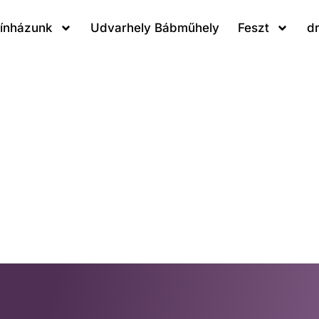
ínházunk
Udvarhely Bábműhely
Feszt
d