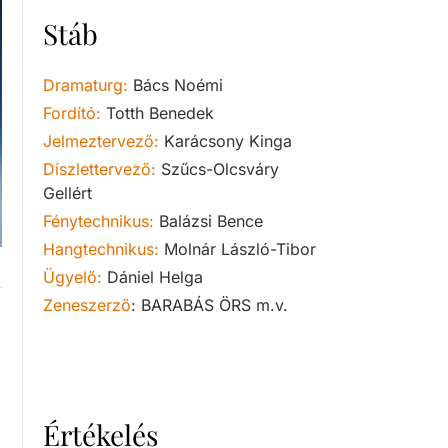
Stáb
Dramaturg:
Bács Noémi
Fordító:
Totth Benedek
Jelmeztervező:
Karácsony Kinga
Díszlettervező:
Szűcs-Olcsváry
Gellért
Fénytechnikus:
Balázsi Bence
Hangtechnikus:
Molnár László-Tibor
Ügyelő:
Dániel Helga
Zeneszerző
:
BARABÁS ÖRS m.v.
Értékelés