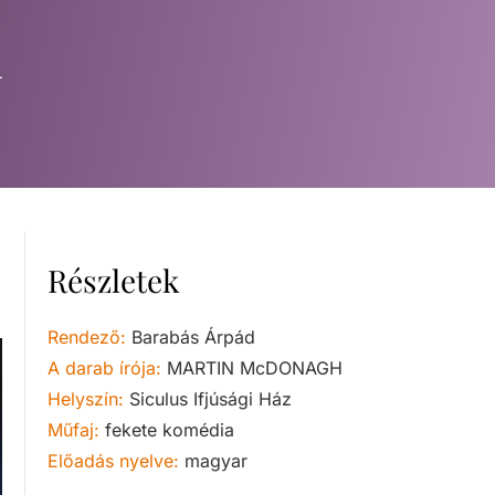
i
Részletek
Rendező:
Barabás Árpád
A darab írója:
MARTIN McDONAGH
Helyszín:
Siculus Ifjúsági Ház
Műfaj:
fekete komédia
Előadás nyelve:
magyar