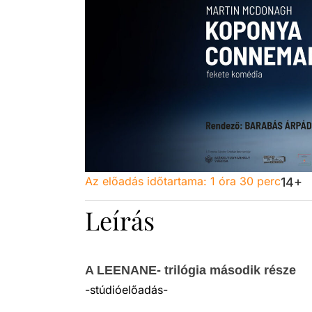
Az előadás időtartama:
1 óra 30 perc
14+
Leírás
A LEENANE- trilógia második része
-stúdióelőadás-