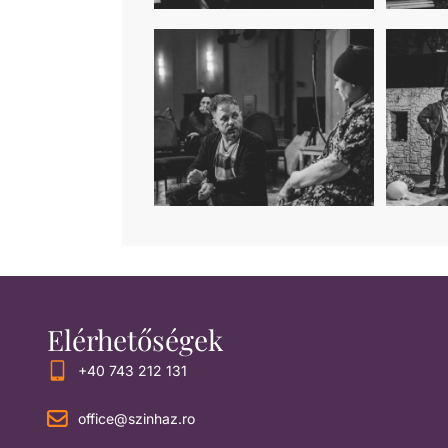
Elérhetőségek
+40 743 212 131
office@szinhaz.ro