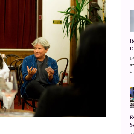
R
D
Le
s
d
É
S