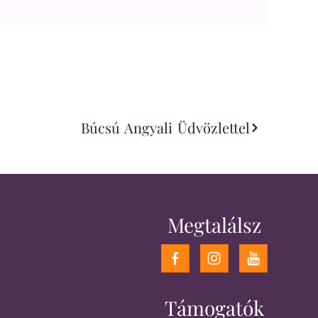
Búcsú Angyali Üdvözlettel
Megtalálsz
Támogatók