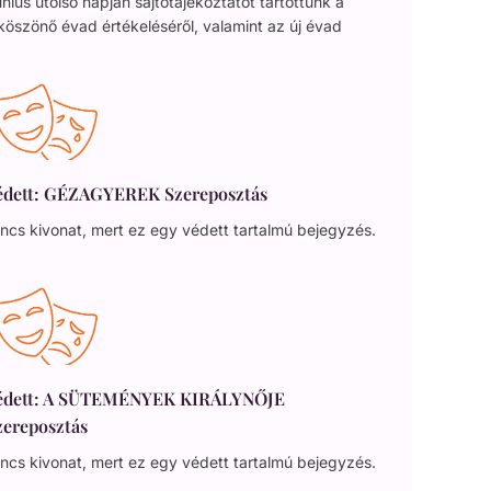
nius utolsó napján sajtótájékoztatót tartottunk a
köszönő évad értékeléséről, valamint az új évad
édett: GÉZAGYEREK Szereposztás
ncs kivonat, mert ez egy védett tartalmú bejegyzés.
édett: A SÜTEMÉNYEK KIRÁLYNŐJE
zereposztás
ncs kivonat, mert ez egy védett tartalmú bejegyzés.