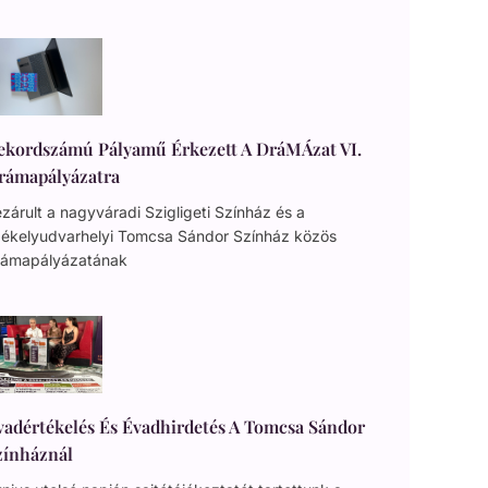
ekordszámú Pályamű Érkezett A DráMÁzat VI.
rámapályázatra
zárult a nagyváradi Szigligeti Színház és a
zékelyudvarhelyi Tomcsa Sándor Színház közös
rámapályázatának
vadértékelés És Évadhirdetés A Tomcsa Sándor
zínháznál