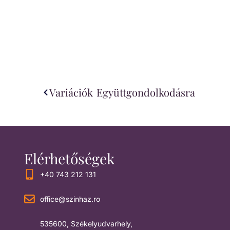
Variációk Együttgondolkodásra
Elérhetőségek
+40 743 212 131
office@szinhaz.ro
535600, Székelyudvarhely,