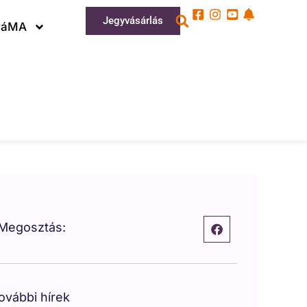
Jegyvásárlás
ráMA
Megosztás:
ovábbi hírek