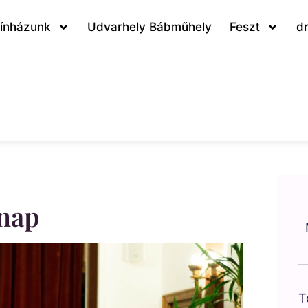
ínházunk
Udvarhely Bábműhely
Feszt
d
nap
T