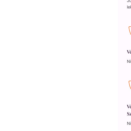
Jú
le
V
Ni
V
S
Ni