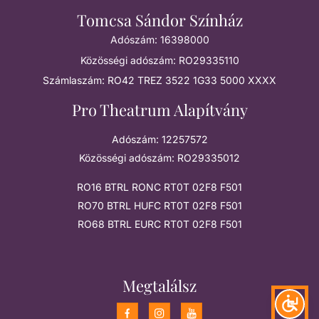
Tomcsa Sándor Színház
Adószám: 16398000
Közösségi adószám: RO29335110
Számlaszám: RO42 TREZ 3522 1G33 5000 XXXX
Pro Theatrum Alapítvány
Adószám: 12257572
Közösségi adószám: RO29335012
RO16 BTRL RONC RT0T 02F8 F501
RO70 BTRL HUFC RT0T 02F8 F501
RO68 BTRL EURC RT0T 02F8 F501
Megtalálsz