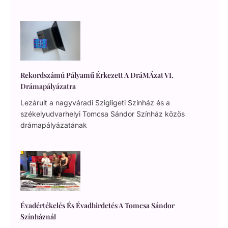
Rekordszámú Pályamű Érkezett A DráMÁzat VI.
Drámapályázatra
Lezárult a nagyváradi Szigligeti Színház és a
székelyudvarhelyi Tomcsa Sándor Színház közös
drámapályázatának
Évadértékelés És Évadhirdetés A Tomcsa Sándor
Színháznál