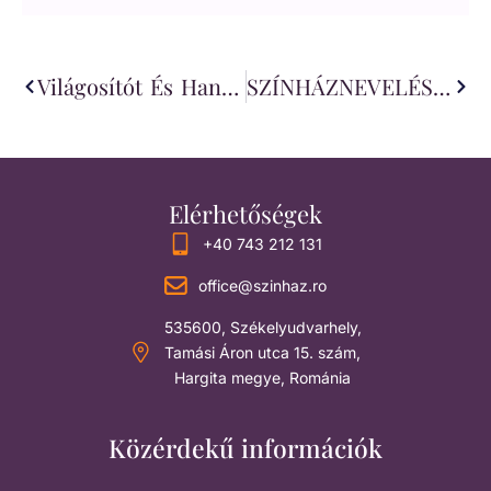
Világosítót És Hangosítót Keresünk
SZÍNHÁZNEVELÉSI ELŐADÁS Szereposztás
Elérhetőségek
+40 743 212 131
office@szinhaz.ro
535600, Székelyudvarhely,
Tamási Áron utca 15. szám,
Hargita megye, Románia
Közérdekű információk