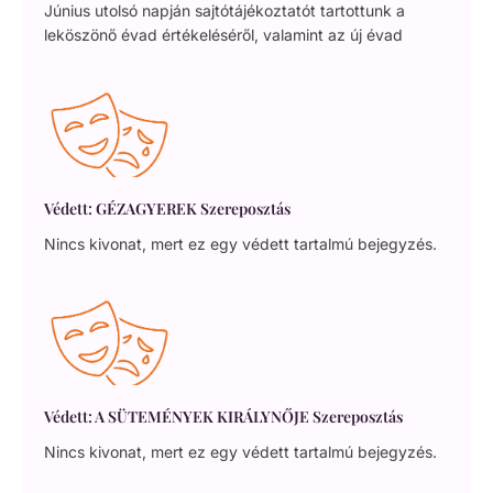
Június utolsó napján sajtótájékoztatót tartottunk a
leköszönő évad értékeléséről, valamint az új évad
Védett: GÉZAGYEREK Szereposztás
Nincs kivonat, mert ez egy védett tartalmú bejegyzés.
Védett: A SÜTEMÉNYEK KIRÁLYNŐJE Szereposztás
Nincs kivonat, mert ez egy védett tartalmú bejegyzés.