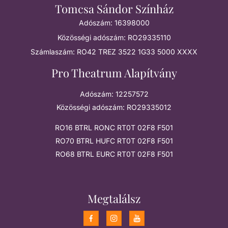
Tomcsa Sándor Színház
Adószám: 16398000
Közösségi adószám: RO29335110
Számlaszám: RO42 TREZ 3522 1G33 5000 XXXX
Pro Theatrum Alapítvány
Adószám: 12257572
Közösségi adószám: RO29335012
RO16 BTRL RONC RT0T 02F8 F501
RO70 BTRL HUFC RT0T 02F8 F501
RO68 BTRL EURC RT0T 02F8 F501
Megtalálsz