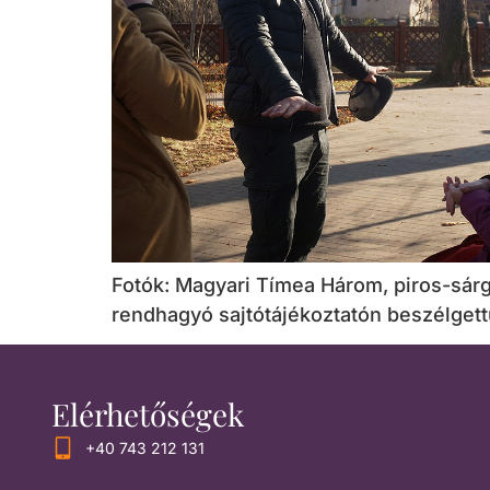
Fotók: Magyari Tímea Három, piros-sárga
rendhagyó sajtótájékoztatón beszélgett
Elérhetőségek
+40 743 212 131