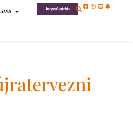
Jegyvásárlás
ráMA
jratervezni