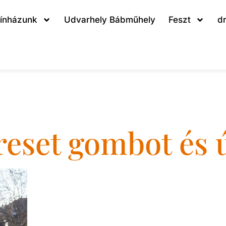
ínházunk
Udvarhely Bábműhely
Feszt
d
január 3.
eset gombot és ú