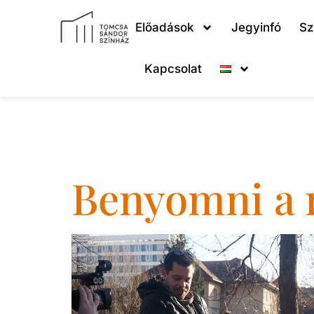
Előadások
Jegyinfó
Sz
Kapcsolat
Nap:
2021. 
Benyomni a r