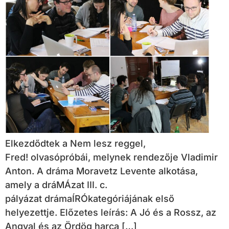
Elkezdődtek a Nem lesz reggel,
Fred! olvasópróbái, melynek rendezője Vladimir
Anton. A dráma Moravetz Levente alkotása,
amely a dráMÁzat III. c.
pályázat drámaÍRÓkategóriájának első
helyezettje. Előzetes leírás: A Jó és a Rossz, az
Angyal és az Ördög harca […]