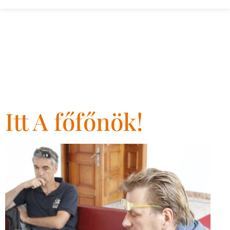
Nap:
2018.
május 11.
Itt A főfőnök!