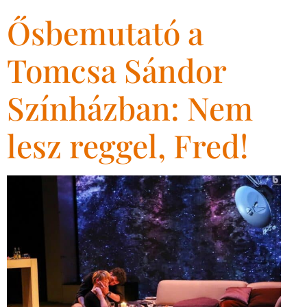
Ősbemutató a
Tomcsa Sándor
Színházban: Nem
lesz reggel, Fred!