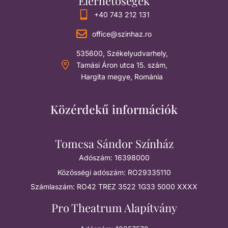
Elérhetőségek
+40 743 212 131
office@szinhaz.ro
535600, Székelyudvarhely,
Tamási Áron utca 15. szám,
Hargita megye, Románia
Közérdekű információk
Tomcsa Sándor Színház
Adószám: 16398000
Közösségi adószám: RO29335110
Számlaszám: RO42 TREZ 3522 1G33 5000 XXXX
Pro Theatrum Alapítvány