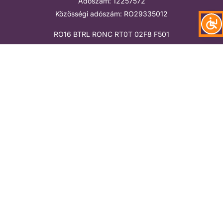
Adószám: 12257572
Közösségi adószám: RO29335012
RO16 BTRL RONC RT0T 02F8 F501
RO70 BTRL HUFC RT0T 02F8 F501
RO68 BTRL EURC RT0T 02F8 F501
Megtalálsz
Támogatók