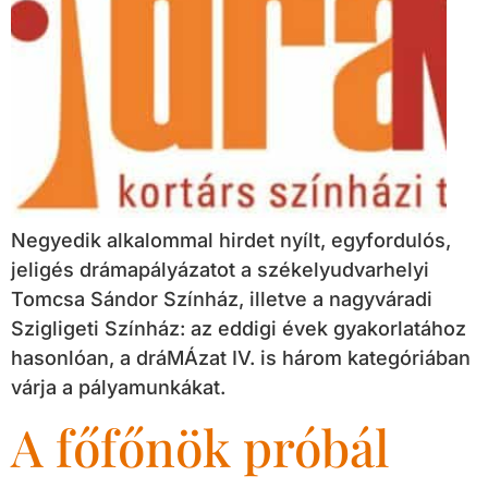
Negyedik alkalommal hirdet nyílt, egyfordulós,
jeligés drámapályázatot a székelyudvarhelyi
Tomcsa Sándor Színház, illetve a nagyváradi
Szigligeti Színház: az eddigi évek gyakorlatához
hasonlóan, a dráMÁzat IV. is három kategóriában
várja a pályamunkákat.
A főfőnök próbál