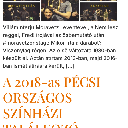
Villáminterjú Moravetz Leventével, a Nem lesz
reggel, Fred! írójával az ősbemutató után.
#moravetzonstage Mikor írta a darabot?
Viszonylag régen. Az első változata 1980-ban
készült el. Aztán átírtam 2013-ban, majd 2016-
ban ismét átírásra került, […]
A 2018-as PÉCSI
ORSZÁGOS
SZÍNHÁZI