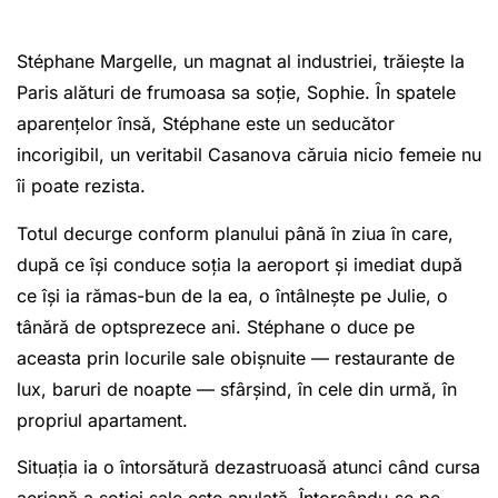
Stéphane Margelle, un magnat al industriei, trăiește la
Paris alături de frumoasa sa soție, Sophie. În spatele
aparențelor însă, Stéphane este un seducător
incorigibil, un veritabil Casanova căruia nicio femeie nu
îi poate rezista.
Totul decurge conform planului până în ziua în care,
după ce își conduce soția la aeroport și imediat după
ce își ia rămas-bun de la ea, o întâlnește pe Julie, o
tânără de optsprezece ani. Stéphane o duce pe
aceasta prin locurile sale obișnuite — restaurante de
lux, baruri de noapte — sfârșind, în cele din urmă, în
propriul apartament.
Situația ia o întorsătură dezastruoasă atunci când cursa