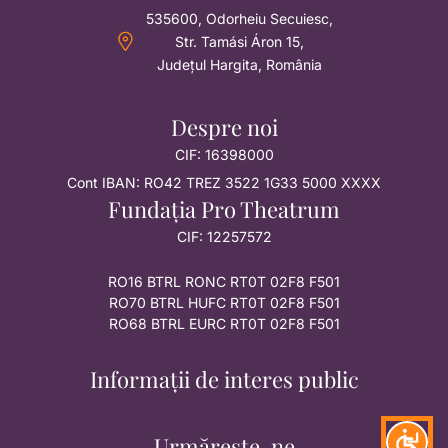
535600, Odorheiu Secuiesc,
Str. Tamási Áron 15,
Județul Hargita, România
Despre noi
CIF: 16398000
Cont IBAN: RO42 TREZ 3522 1G33 5000 XXXX
Fundația Pro Theatrum
CIF: 12257572
RO16 BTRL RONC RT0T 02F8 F501
RO70 BTRL HUFC RT0T 02F8 F501
RO68 BTRL EURC RT0T 02F8 F501
Informații de interes public
Urmărește-ne