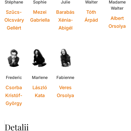
Stéphane
Sophie
Julie
Walter
Madame
Walter
Szűcs-
Mezei
Barabás
Tóth
Albert
Olcsváry
Gabriella
Xénia-
Árpád
Orsolya
Gellért
Abigél
Frederic
Marlene
Fabienne
Csorba
László
Veres
Kristóf-
Kata
Orsolya
György
Detalii