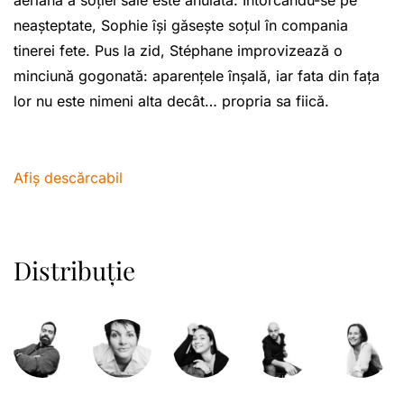
aeriană a soției sale este anulată. Întorcându-se pe
neașteptate, Sophie își găsește soțul în compania
tinerei fete. Pus la zid, Stéphane improvizează o
minciună gogonată: aparențele înșală, iar fata din fața
lor nu este nimeni alta decât… propria sa fiică.
Afiș descărcabil
Distribuție