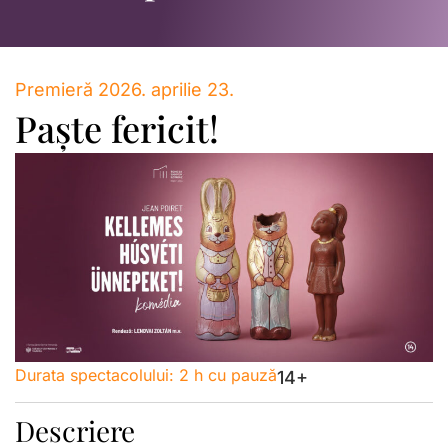
Premieră 2026. aprilie 23.
Paște fericit!
Durata spectacolului:
2 h cu pauză
14+
Descriere