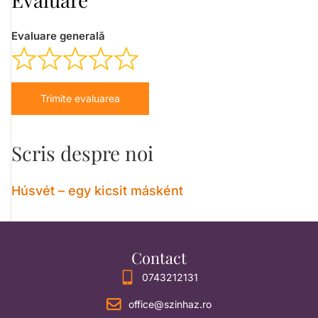
Evaluare generală
Trimite evaluarea
Scris despre noi
Húsvét – egy kicsit másként
Contact
0743212131
office@szinhaz.ro