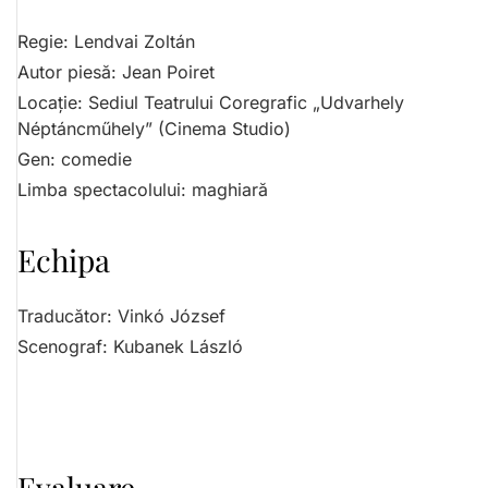
Regie:
Lendvai Zoltán
Autor piesă:
Jean Poiret
Locație:
Sediul Teatrului Coregrafic „Udvarhely
Néptáncműhely” (Cinema Studio)
Gen:
comedie
Limba spectacolului:
maghiară
Echipa
Traducător:
Vinkó József
Scenograf:
Kubanek László
Evaluare