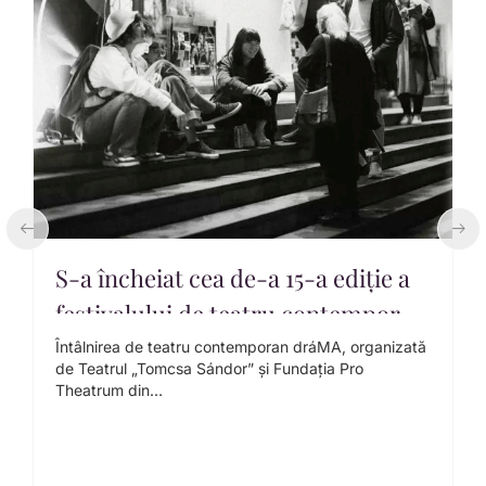
S-a încheiat cea de-a 15-a ediție a
festivalului de teatru contemporan
– dráMA
Întâlnirea de teatru contemporan dráMA, organizată
A
de Teatrul „Tomcsa Sándor” și Fundația Pro
d
Theatrum din…