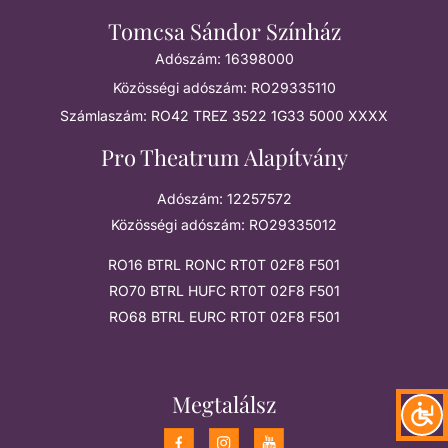
Tomcsa Sándor Színház
Adószám: 16398000
Közösségi adószám: RO29335110
Számlaszám: RO42 TREZ 3522 1G33 5000 XXXX
Pro Theatrum Alapítvány
Adószám: 12257572
Közösségi adószám: RO29335012
RO16 BTRL RONC RT0T 02F8 F501
RO70 BTRL HUFC RT0T 02F8 F501
RO68 BTRL EURC RT0T 02F8 F501
Megtalálsz