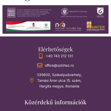
Elérhetőségek
+40 743 212 131
office@szinhaz.ro
535600, Székelyudvarhely,
Tamási Áron utca 15. szám,
Hargita megye, Románia
Közérdekű információk