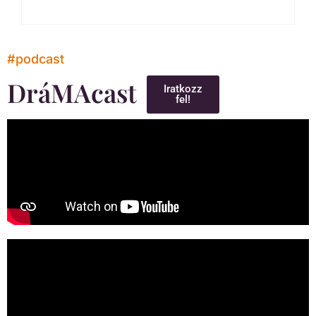
#podcast
DráMAcast
Iratkozz
fel!